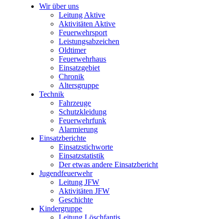
Wir über uns
Leitung Aktive
Aktivitäten Aktive
Feuerwehrsport
Leistungsabzeichen
Oldtimer
Feuerwehrhaus
Einsatzgebiet
Chronik
Altersgruppe
Technik
Fahrzeuge
Schutzkleidung
Feuerwehrfunk
Alarmierung
Einsatzberichte
Einsatzstichworte
Einsatzstatistik
Der etwas andere Einsatzbericht
Jugendfeuerwehr
Leitung JFW
Aktivitäten JFW
Geschichte
Kindergruppe
Leitung Löschfantis