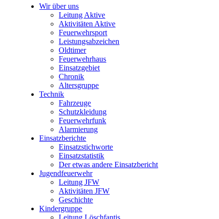
Wir über uns
Leitung Aktive
Aktivitäten Aktive
Feuerwehrsport
Leistungsabzeichen
Oldtimer
Feuerwehrhaus
Einsatzgebiet
Chronik
Altersgruppe
Technik
Fahrzeuge
Schutzkleidung
Feuerwehrfunk
Alarmierung
Einsatzberichte
Einsatzstichworte
Einsatzstatistik
Der etwas andere Einsatzbericht
Jugendfeuerwehr
Leitung JFW
Aktivitäten JFW
Geschichte
Kindergruppe
Leitung Löschfantis