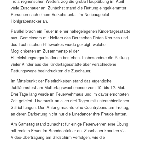
Trotz regnerischen Wetters zog die große Hauptübung im April
viele Zuschauer an: Zunächst stand die Rettung eingeklemmter
Personen nach einem Verkehrsunfall im Neubaugebiet
Hohlgrabenäcker an.
Parallel brach ein Feuer in einer nahegelegenen Kindertagesstätte
aus. Gemeinsam mit Helfern des Deutschen Roten Kreuzes und
des Technischen Hilfswerkes wurde gezeigt, welche
Möglichkeiten im Zusammenspiel der
Hilfeleistungsorganisationen bestehen. Insbesondere die Rettung
vieler Kinder aus der Kindertagesstätte über verschiedene
Rettungswege beeindruckten die Zuschauer.
Im Mittelpunkt der Feierlichkeiten stand das eigentliche
Jubiläumsfest am Muttertagswochenende vom 10. bis 12. Mai.
Drei Tage lang wurde im Feuerwehrhaus und im davor errichteten
Zelt gefeiert. Livemusik an allen drei Tagen mit unterschiedlichen
Stilrichtungen. Den Anfang machte eine Countryband am Freitag,
an deren Darbietung nicht nur die Linedancer ihre Freude hatten.
Am Samstag stand zunächst für einige Feuerwehren eine Übung
mit realem Feuer im Brandcontainer an. Zuschauer konnten via
Video-Übertragung am Bildschirm verfolgen, wie die