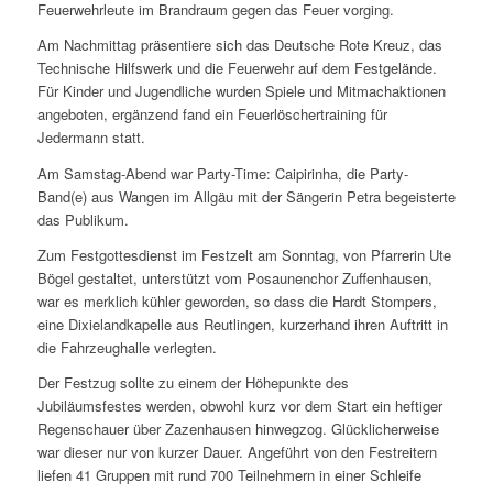
Feuerwehrleute im Brandraum gegen das Feuer vorging.
Am Nachmittag präsentiere sich das Deutsche Rote Kreuz, das
Technische Hilfswerk und die Feuerwehr auf dem Festgelände.
Für Kinder und Jugendliche wurden Spiele und Mitmachaktionen
angeboten, ergänzend fand ein Feuerlöschertraining für
Jedermann statt.
Am Samstag-Abend war Party-Time: Caipirinha, die Party-
Band(e) aus Wangen im Allgäu mit der Sängerin Petra begeisterte
das Publikum.
Zum Festgottesdienst im Festzelt am Sonntag, von Pfarrerin Ute
Bögel gestaltet, unterstützt vom Posaunenchor Zuffenhausen,
war es merklich kühler geworden, so dass die Hardt Stompers,
eine Dixielandkapelle aus Reutlingen, kurzerhand ihren Auftritt in
die Fahrzeughalle verlegten.
Der Festzug sollte zu einem der Höhepunkte des
Jubiläumsfestes werden, obwohl kurz vor dem Start ein heftiger
Regenschauer über Zazenhausen hinwegzog. Glücklicherweise
war dieser nur von kurzer Dauer. Angeführt von den Festreitern
liefen 41 Gruppen mit rund 700 Teilnehmern in einer Schleife