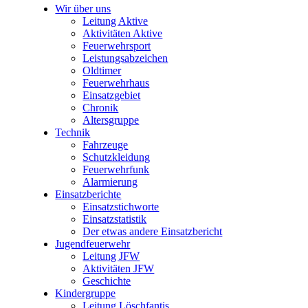
Wir über uns
Leitung Aktive
Aktivitäten Aktive
Feuerwehrsport
Leistungsabzeichen
Oldtimer
Feuerwehrhaus
Einsatzgebiet
Chronik
Altersgruppe
Technik
Fahrzeuge
Schutzkleidung
Feuerwehrfunk
Alarmierung
Einsatzberichte
Einsatzstichworte
Einsatzstatistik
Der etwas andere Einsatzbericht
Jugendfeuerwehr
Leitung JFW
Aktivitäten JFW
Geschichte
Kindergruppe
Leitung Löschfantis