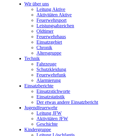
Wir über uns
Leitung Aktive
Aktivitäten Aktive
Feuerwehrsport
Leistungsabzeichen
Oldtimer
Feuerwehrhaus
Einsatzgebiet
Chronik
Altersgruppe
Technik
Fahrzeuge
Schutzkleidung
Feuerwehrfunk
Alarmierung
Einsatzberichte
Einsatzstichworte
Einsatzstatistik
Der etwas andere Einsatzbericht
Jugendfeuerwehr
Leitung JFW
Aktivitäten JFW
Geschichte
Kindergruppe
Leitung Löschfantis