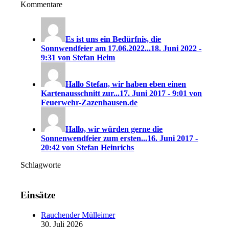
Kommentare
Es ist uns ein Bedürfnis, die
Sonnwendfeier am 17.06.2022...
18. Juni 2022 -
9:31 von Stefan Heim
Hallo Stefan, wir haben eben einen
Kartenausschnitt zur...
17. Juni 2017 - 9:01 von
Feuerwehr-Zazenhausen.de
Hallo, wir würden gerne die
Sonnenwendfeier zum ersten...
16. Juni 2017 -
20:42 von Stefan Heinrichs
Schlagworte
Einsätze
Rauchender Mülleimer
30. Juli 2026