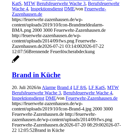
KatS
,
MTW
Berufsfeuerwehr Wache 3
,
Berufsfeuerwehr
Wache 4
,
Inspektionsdienst
DME
/
von
Feuerwehr-
Zazenhausen.de
https://feuerwehr-zazenhausen.de/wp-
content/uploads/2019/10/Icon-Brandmeldealarm-
BMA.png
2000
3000
Feuerwehr-Zazenhausen.de
http://feuerwehr-zazenhausen.de/wp-
content/uploads/2014/09/fws.png
Feuerwehr-
Zazenhausen.de
2026-07-21 03:14:00
2026-07-22
12:07:56
Brennende Feuerlöscherabdeckung
Brand in Küche
20. Juli 2026
/
in
Alarme
Brand 4
LF 8/6
,
LF KatS
,
MTW
Berufsfeuerwehr Wache 3
,
Berufsfeuerwehr Wache 4
,
Inspektionsdienst
DME
/
von
Feuerwehr-Zazenhausen.de
https://feuerwehr-zazenhausen.de/wp-
content/uploads/2019/10/Icon-Brand-4.jpg
2000
3000
Feuerwehr-Zazenhausen.de
http://feuerwehr-
zazenhausen.de/wp-content/uploads/2014/09/fws.png
Feuerwehr-Zazenhausen.de
2026-07-20 08:29:00
2026-07-
22 12:05:52
Brand in Küche