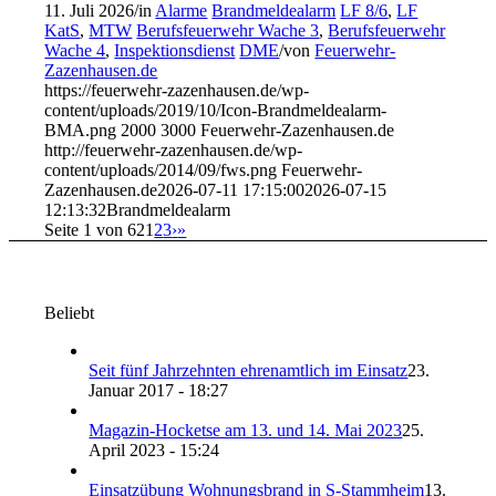
11. Juli 2026
/
in
Alarme
Brandmeldealarm
LF 8/6
,
LF
KatS
,
MTW
Berufsfeuerwehr Wache 3
,
Berufsfeuerwehr
Wache 4
,
Inspektionsdienst
DME
/
von
Feuerwehr-
Zazenhausen.de
https://feuerwehr-zazenhausen.de/wp-
content/uploads/2019/10/Icon-Brandmeldealarm-
BMA.png
2000
3000
Feuerwehr-Zazenhausen.de
http://feuerwehr-zazenhausen.de/wp-
content/uploads/2014/09/fws.png
Feuerwehr-
Zazenhausen.de
2026-07-11 17:15:00
2026-07-15
12:13:32
Brandmeldealarm
Seite 1 von 62
1
2
3
›
»
Beliebt
Seit fünf Jahrzehnten ehrenamtlich im Einsatz
23.
Januar 2017 - 18:27
Magazin-Hocketse am 13. und 14. Mai 2023
25.
April 2023 - 15:24
Einsatzübung Wohnungsbrand in S-Stammheim
13.