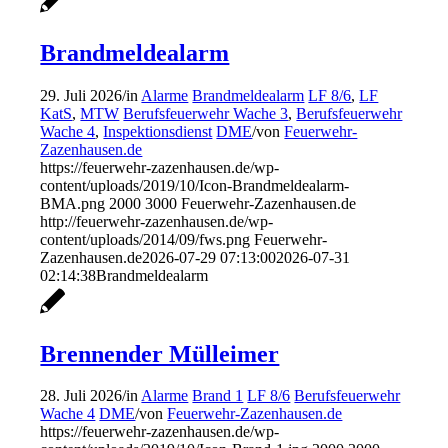
Brandmeldealarm
29. Juli 2026
/
in
Alarme
Brandmeldealarm
LF 8/6
,
LF
KatS
,
MTW
Berufsfeuerwehr Wache 3
,
Berufsfeuerwehr
Wache 4
,
Inspektionsdienst
DME
/
von
Feuerwehr-
Zazenhausen.de
https://feuerwehr-zazenhausen.de/wp-
content/uploads/2019/10/Icon-Brandmeldealarm-
BMA.png
2000
3000
Feuerwehr-Zazenhausen.de
http://feuerwehr-zazenhausen.de/wp-
content/uploads/2014/09/fws.png
Feuerwehr-
Zazenhausen.de
2026-07-29 07:13:00
2026-07-31
02:14:38
Brandmeldealarm
Brennender Mülleimer
28. Juli 2026
/
in
Alarme
Brand 1
LF 8/6
Berufsfeuerwehr
Wache 4
DME
/
von
Feuerwehr-Zazenhausen.de
https://feuerwehr-zazenhausen.de/wp-