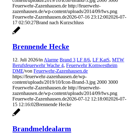
content/uploads/2019/10/Icon-Brand-3.jpg
2000
3000
Feuerwehr-Zazenhausen.de
http://feuerwehr-
zazenhausen.de/wp-content/uploads/2014/09/fws.png
Feuerwehr-Zazenhausen.de
2026-07-16 23:12:00
2026-07-
17 02:50:27
Brand nach Kurzschluss
Brennende Hecke
12. Juli 2026
/
in
Alarme
Brand 3
LF 8/6
,
LF KatS
,
MTW
Berufsfeuerwehr Wache 4
,
Feuerwehr Kornwestheim
DME
/
von
Feuerwehr-Zazenhausen.de
https://feuerwehr-zazenhausen.de/wp-
content/uploads/2019/10/Icon-Brand-3.jpg
2000
3000
Feuerwehr-Zazenhausen.de
http://feuerwehr-
zazenhausen.de/wp-content/uploads/2014/09/fws.png
Feuerwehr-Zazenhausen.de
2026-07-12 12:18:00
2026-07-
15 12:16:02
Brennende Hecke
Brandmeldealarm