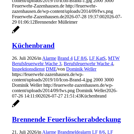
content/uploads/2019/10/Icon-Brand-1.jpg
2000
3000
Feuerwehr-Zazenhausen.de
http://feuerwehr-
zazenhausen.de/wp-content/uploads/2014/09/fws.png
Feuerwehr-Zazenhausen.de
2026-07-28 19:37:00
2026-07-
29 01:06:12
Brennender Mülleimer
Küchenbrand
26. Juli 2026
/
in
Alarme
Brand 4
LF 8/6
,
LF KatS
,
MTW
Berufsfeuerwehr Wache 3
,
Berufsfeuerwehr Wache 4
,
Inspektionsdienst
DME
/
von
Dominik Weller
https://feuerwehr-zazenhausen.de/wp-
content/uploads/2019/10/Icon-Brand-4.jpg
2000
3000
Dominik Weller
http://feuerwehr-zazenhausen.de/wp-
content/uploads/2014/09/fws.png
Dominik Weller
2026-
07-26 14:11:00
2026-07-27 21:51:43
Küchenbrand
Brennende Feuerlöscherabdeckung
21. Juli 2026
/
in
Alarme
Brandmeldealarm
LF 8/6
,
LF