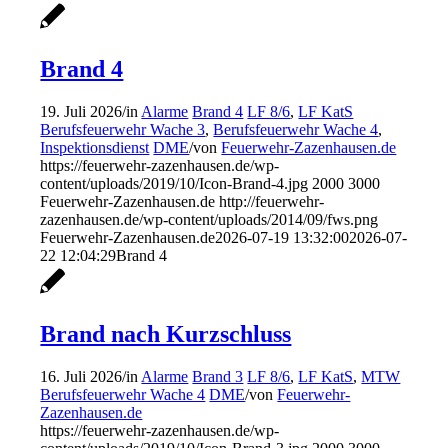
Brand 4
19. Juli 2026
/
in
Alarme
Brand 4
LF 8/6
,
LF KatS
Berufsfeuerwehr Wache 3
,
Berufsfeuerwehr Wache 4
,
Inspektionsdienst
DME
/
von
Feuerwehr-Zazenhausen.de
https://feuerwehr-zazenhausen.de/wp-
content/uploads/2019/10/Icon-Brand-4.jpg
2000
3000
Feuerwehr-Zazenhausen.de
http://feuerwehr-
zazenhausen.de/wp-content/uploads/2014/09/fws.png
Feuerwehr-Zazenhausen.de
2026-07-19 13:32:00
2026-07-
22 12:04:29
Brand 4
Brand nach Kurzschluss
16. Juli 2026
/
in
Alarme
Brand 3
LF 8/6
,
LF KatS
,
MTW
Berufsfeuerwehr Wache 4
DME
/
von
Feuerwehr-
Zazenhausen.de
https://feuerwehr-zazenhausen.de/wp-