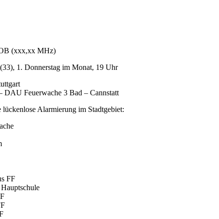
 OB (xxx,xx MHz)
(33), 1. Donnerstag im Monat, 19 Uhr
ttgart
r – DAU Feuerwache 3 Bad – Cannstatt
 lückenlose Alarmierung im Stadtgebiet:
wache
m
us FF
 Hauptschule
FF
FF
FF