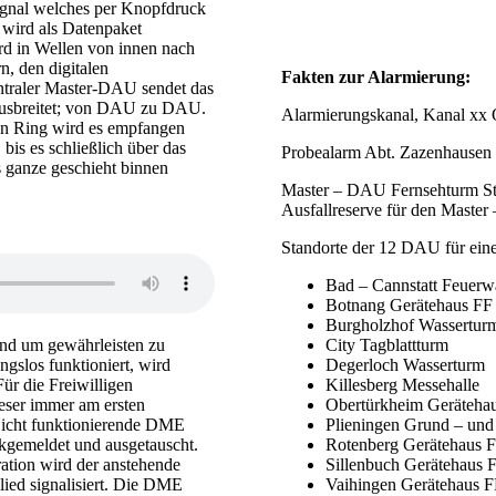
ignal welches per Knopfdruck
 wird als Datenpaket
d in Wellen von innen nach
, den digitalen
Fakten zur Alarmierung:
ntraler Master-DAU sendet das
 ausbreitet; von DAU zu DAU.
Alarmierungskanal, Kanal xx
n Ring wird es empfangen
bis es schließlich über das
Probealarm Abt. Zazenhausen 
 ganze geschieht binnen
Master – DAU Fernsehturm Stu
Ausfallreserve für den Maste
Standorte der 12 DAU für eine
Bad – Cannstatt Feuer
Botnang Gerätehaus FF
Burgholzhof Wassertur
nd um gewährleisten zu
City Tagblattturm
ngslos funktioniert, wird
Degerloch Wasserturm
ür die Freiwilligen
Killesberg Messehalle
eser immer am ersten
Obertürkheim Geräteha
Nicht funktionierende DME
Plieningen Grund – und
ckgemeldet und ausgetauscht.
Rotenberg Gerätehaus 
ation wird der anstehende
Sillenbuch Gerätehaus 
ied signalisiert. Die DME
Vaihingen Gerätehaus 