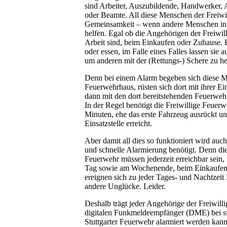
sind Arbeiter, Auszubildende, Handwerker, A
oder Beamte. All diese Menschen der Freiwi
Gemeinsamkeit – wenn andere Menschen in 
helfen. Egal ob die Angehörigen der Freiwil
Arbeit sind, beim Einkaufen oder Zuhause. E
oder essen, im Falle eines Falles lassen sie
um anderen mit der (Rettungs-) Schere zu he
Denn bei einem Alarm begeben sich diese 
Feuerwehrhaus, rüsten sich dort mit ihrer E
dann mit den dort bereitstehenden Feuerwehr
In der Regel benötigt die Freiwillige Feuerw
Minuten, ehe das erste Fahrzeug ausrückt und
Einsatzstelle erreicht.
Aber damit all dies so funktioniert wird auch
und schnelle Alarmierung benötigt. Denn di
Feuerwehr müssen jederzeit erreichbar sein,
Tag sowie am Wochenende, beim Einkaufen 
ereignen sich zu jeder Tages- und Nachtzeit
andere Unglücke. Leider.
Deshalb trägt jeder Angehörige der Freiwill
digitalen Funkmeldeempfänger (DME) bei sich
Stuttgarter Feuerwehr alarmiert werden kan