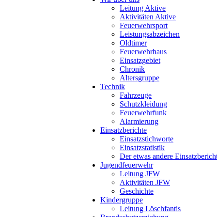
Leitung Aktive
Aktivitäten Aktive
Feuerwehrsport
Leistungsabzeichen
Oldtimer
Feuerwehrhaus
Einsatzgebiet
Chronik
Altersgruppe
Technik
Fahrzeuge
Schutzkleidung
Feuerwehrfunk
Alarmierung
Einsatzberichte
Einsatzstichworte
Einsatzstatistik
Der etwas andere Einsatzberich
Jugendfeuerwehr
Leitung JFW
Aktivitäten JFW
Geschichte
Kindergruppe
Leitung Löschfantis