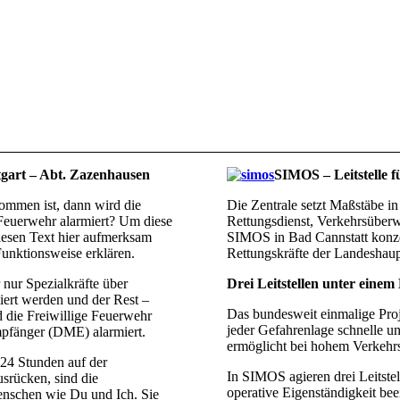
tgart – Abt. Zazenhausen
SIMOS – Leitstelle f
ommen ist, dann wird die
Die Zentrale setzt Maßstäbe 
 Feuerwehr alarmiert? Um diese
Rettungsdienst, Verkehrsüberw
iesen Text hier aufmerksam
SIMOS in Bad Cannstatt konzen
Funktionsweise erklären.
Rettungskräfte der Landeshaup
 nur Spezialkräfte über
Drei Leitstellen unter einem
ert werden und der Rest –
Das bundesweit einmalige Proj
 die Freiwillige Feuerwehr
jeder Gefahrenlage schnelle un
mpfänger (DME) alarmiert.
ermöglicht bei hohem Verkehr
24 Stunden auf der
In
SIMOS
agieren drei Leitst
srücken, sind die
operative Eigenständigkeit beei
nschen wie Du und Ich. Sie