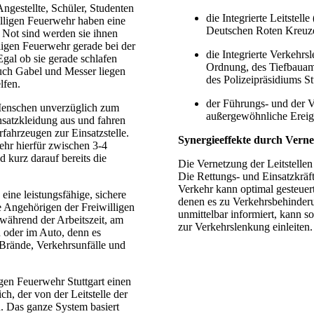
ngestellte, Schüler, Studenten
die Integrierte Leitstelle 
lligen Feuerwehr haben eine
Deutschen Roten Kreuz
Not sind werden sie ihnen
ligen Feuerwehr gerade bei der
die Integrierte Verkehrsle
gal ob sie gerade schlafen
Ordnung, des Tiefbauam
 auch Gabel und Messer liegen
des Polizeipräsidiums St
lfen.
der Führungs- und der V
Menschen unverzüglich zum
außergewöhnliche Ereig
insatzkleidung aus und fahren
fahrzeugen zur Einsatzstelle.
Synergieeffekte durch Vern
ehr hierfür zwischen 3-4
 kurz darauf bereits die
Die Vernetzung der Leitstellen 
Die Rettungs- und Einsatzkräft
Verkehr kann optimal gesteuer
 eine leistungsfähige, sichere
denen es zu Verkehrsbehinderu
e Angehörigen der Freiwilligen
unmittelbar informiert, kann 
 während der Arbeitszeit, am
zur Verkehrslenkung einleiten.
oder im Auto, denn es
 Brände, Verkehrsunfälle und
igen Feuerwehr Stuttgart einen
, der von der Leitstelle der
n. Das ganze System basiert