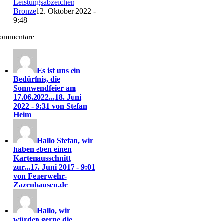
Leistungsabzeichen
Bronze
12. Oktober 2022 -
9:48
ommentare
Es ist uns ein
Bedürfnis, die
Sonnwendfeier am
17.06.2022...
18. Juni
2022 - 9:31 von Stefan
Heim
Hallo Stefan, wir
haben eben einen
Kartenausschnitt
zur...
17. Juni 2017 - 9:01
von Feuerwehr-
Zazenhausen.de
Hallo, wir
würden gerne die