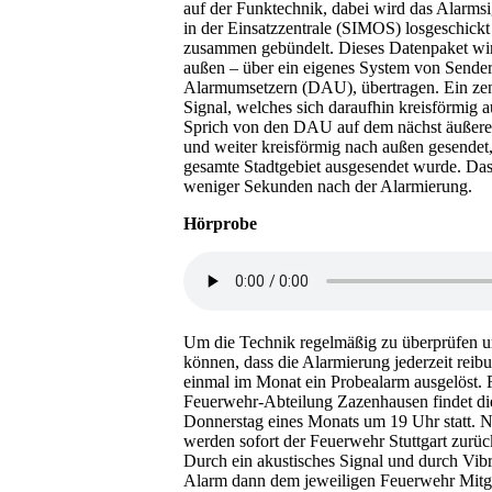
auf der Funktechnik, dabei wird das Alarms
in der Einsatzzentrale (SIMOS) losgeschickt
zusammen gebündelt. Dieses Datenpaket wir
außen – über ein eigenes System von Sendern
Alarmumsetzern (DAU), übertragen. Ein ze
Signal, welches sich daraufhin kreisförmig
Sprich von den DAU auf dem nächst äußere
und weiter kreisförmig nach außen gesendet, 
gesamte Stadtgebiet ausgesendet wurde. Das
weniger Sekunden nach der Alarmierung.
Hörprobe
Um die Technik regelmäßig zu überprüfen u
können, dass die Alarmierung jederzeit reibu
einmal im Monat ein Probealarm ausgelöst. F
Feuerwehr-Abteilung Zazenhausen findet di
Donnerstag eines Monats um 19 Uhr statt. 
werden sofort der Feuerwehr Stuttgart zurü
Durch ein akustisches Signal und durch Vibr
Alarm dann dem jeweiligen Feuerwehr Mitgl