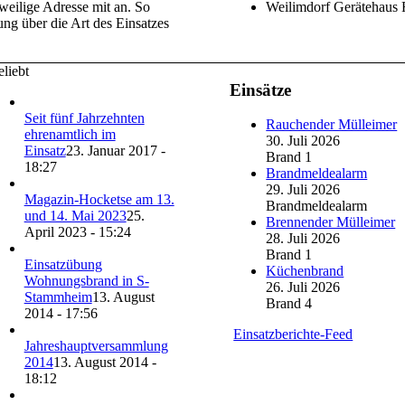
weilige Adresse mit an. So
Weilimdorf Gerätehaus
ung über die Art des Einsatzes
liebt
Einsätze
Seit fünf Jahrzehnten
Rauchender Mülleimer
ehrenamtlich im
30. Juli 2026
Einsatz
23. Januar 2017 -
Brand 1
18:27
Brandmeldealarm
29. Juli 2026
Magazin-Hocketse am 13.
Brandmeldealarm
und 14. Mai 2023
25.
Brennender Mülleimer
April 2023 - 15:24
28. Juli 2026
Brand 1
Einsatzübung
Küchenbrand
Wohnungsbrand in S-
26. Juli 2026
Stammheim
13. August
Brand 4
2014 - 17:56
Einsatzberichte-Feed
Jahreshauptversammlung
2014
13. August 2014 -
18:12