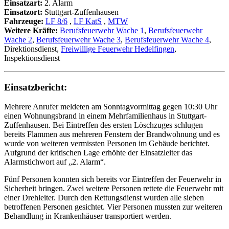
Einsatzart:
2. Alarm
Einsatzort:
Stuttgart-Zuffenhausen
Fahrzeuge:
LF 8/6
,
LF KatS
,
MTW
Weitere Kräfte:
Berufsfeuerwehr Wache 1
,
Berufsfeuerwehr
Wache 2
,
Berufsfeuerwehr Wache 3
,
Berufsfeuerwehr Wache 4
,
Direktionsdienst,
Freiwillige Feuerwehr Hedelfingen
,
Inspektionsdienst
Einsatzbericht:
Mehrere Anrufer meldeten am Sonntagvormittag gegen 10:30 Uhr
einen Wohnungsbrand in einem Mehrfamilienhaus in Stuttgart-
Zuffenhausen. Bei Eintreffen des ersten Löschzuges schlugen
bereits Flammen aus mehreren Fenstern der Brandwohnung und es
wurde von weiteren vermissten Personen im Gebäude berichtet.
Aufgrund der kritischen Lage erhöhte der Einsatzleiter das
Alarmstichwort auf „2. Alarm“.
Fünf Personen konnten sich bereits vor Eintreffen der Feuerwehr in
Sicherheit bringen. Zwei weitere Personen rettete die Feuerwehr mit
einer Drehleiter. Durch den Rettungsdienst wurden alle sieben
betroffenen Personen gesichtet. Vier Personen mussten zur weiteren
Behandlung in Krankenhäuser transportiert werden.