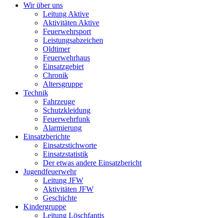
Wir über uns
Leitung Aktive
Aktivitäten Aktive
Feuerwehrsport
Leistungsabzeichen
Oldtimer
Feuerwehrhaus
Einsatzgebiet
Chronik
Altersgruppe
Technik
Fahrzeuge
Schutzkleidung
Feuerwehrfunk
Alarmierung
Einsatzberichte
Einsatzstichworte
Einsatzstatistik
Der etwas andere Einsatzbericht
Jugendfeuerwehr
Leitung JFW
Aktivitäten JFW
Geschichte
Kindergruppe
Leitung Löschfantis