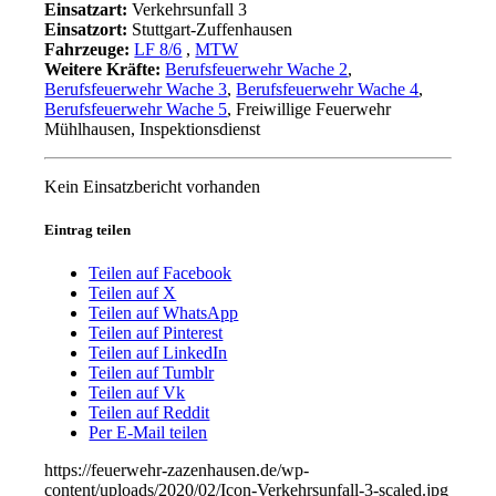
Einsatzart:
Verkehrsunfall 3
Einsatzort:
Stuttgart-Zuffenhausen
Fahrzeuge:
LF 8/6
,
MTW
Weitere Kräfte:
Berufsfeuerwehr Wache 2
,
Berufsfeuerwehr Wache 3
,
Berufsfeuerwehr Wache 4
,
Berufsfeuerwehr Wache 5
, Freiwillige Feuerwehr
Mühlhausen, Inspektionsdienst
Kein Einsatzbericht vorhanden
Eintrag teilen
Teilen auf Facebook
Teilen auf X
Teilen auf WhatsApp
Teilen auf Pinterest
Teilen auf LinkedIn
Teilen auf Tumblr
Teilen auf Vk
Teilen auf Reddit
Per E-Mail teilen
https://feuerwehr-zazenhausen.de/wp-
content/uploads/2020/02/Icon-Verkehrsunfall-3-scaled.jpg