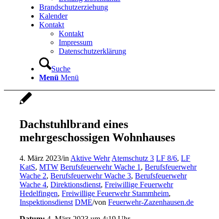
Brandschutzerziehung
Kalender
Kontakt
Kontakt
Impressum
Datenschutzerklärung
Suche
Menü
Menü
Dachstuhlbrand eines
mehrgeschossigen Wohnhauses
4. März 2023
/
in
Aktive Wehr
Atemschutz 3
LF 8/6
,
LF
KatS
,
MTW
Berufsfeuerwehr Wache 1
,
Berufsfeuerwehr
Wache 2
,
Berufsfeuerwehr Wache 3
,
Berufsfeuerwehr
Wache 4
,
Direktionsdienst
,
Freiwillige Feuerwehr
Hedelfingen
,
Freiwillige Feuerwehr Stammheim
,
Inspektionsdienst
DME
/
von
Feuerwehr-Zazenhausen.de
Datum:
4. März 2023 um 4:19 Uhr