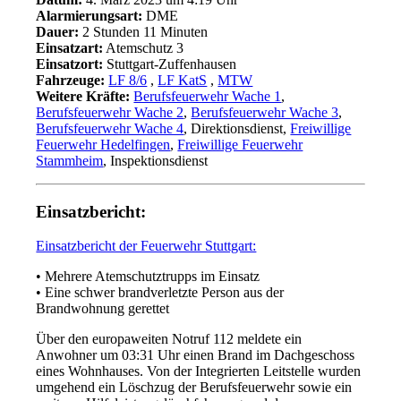
Alarmierungsart:
DME
Dauer:
2 Stunden 11 Minuten
Einsatzart:
Atemschutz 3
Einsatzort:
Stuttgart-Zuffenhausen
Fahrzeuge:
LF 8/6
,
LF KatS
,
MTW
Weitere Kräfte:
Berufsfeuerwehr Wache 1
,
Berufsfeuerwehr Wache 2
,
Berufsfeuerwehr Wache 3
,
Berufsfeuerwehr Wache 4
, Direktionsdienst,
Freiwillige
Feuerwehr Hedelfingen
,
Freiwillige Feuerwehr
Stammheim
, Inspektionsdienst
Einsatzbericht:
Einsatzbericht der Feuerwehr Stuttgart:
• Mehrere Atemschutztrupps im Einsatz
• Eine schwer brandverletzte Person aus der
Brandwohnung gerettet
Über den europaweiten Notruf 112 meldete ein
Anwohner um 03:31 Uhr einen Brand im Dachgeschoss
eines Wohnhauses. Von der Integrierten Leitstelle wurden
umgehend ein Löschzug der Berufsfeuerwehr sowie ein