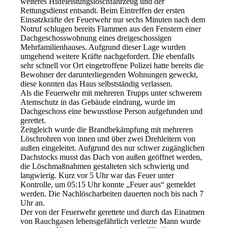
weiteres Hilfeleistungslöschfahrzeug und der
Rettungsdienst entsandt. Beim Eintreffen der ersten
Einsatzkräfte der Feuerwehr nur sechs Minuten nach dem
Notruf schlugen bereits Flammen aus den Fenstern einer
Dachgeschosswohnung eines dreigeschossigen
Mehrfamilienhauses. Aufgrund dieser Lage wurden
umgehend weitere Kräfte nachgefordert. Die ebenfalls
sehr schnell vor Ort eingetroffene Polizei hatte bereits die
Bewohner der darunterliegenden Wohnungen geweckt,
diese konnten das Haus selbstständig verlassen.
Als die Feuerwehr mit mehreren Trupps unter schwerem
Atemschutz in das Gebäude eindrang, wurde im
Dachgeschoss eine bewusstlose Person aufgefunden und
gerettet.
Zeitgleich wurde die Brandbekämpfung mit mehreren
Löschrohren von innen und über zwei Drehleitern von
außen eingeleitet. Aufgrund des nur schwer zugänglichen
Dachstocks musst das Dach von außen geöffnet werden,
die Löschmaßnahmen gestalteten sich schwierig und
langwierig. Kurz vor 5 Uhr war das Feuer unter
Kontrolle, um 05:15 Uhr konnte „Feuer aus“ gemeldet
werden. Die Nachlöscharbeiten dauerten noch bis nach 7
Uhr an.
Der von der Feuerwehr gerettete und durch das Einatmen
von Rauchgasen lebensgefährlich verletzte Mann wurde