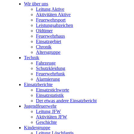
Wir über uns
Leitung Aktive
Aktivitäten Aktive
Feuerwehrsport
Leistungsabzeichen
Oldtimer
Feuerwehrhaus
Einsatzgebiet
Chronik
Altersgruppe
Technik
Fahrzeuge
Schutzkleidung
Feuerwehrfunk
Alarmierung
Einsatzberichte
Einsatzstichworte
Einsatzstatistik
Der etwas andere Einsatzbericht
Jugendfeuerwehr
Leitung JFW
Aktivitäten JFW
Geschichte
Kindergruppe
Leitung Löschfantis