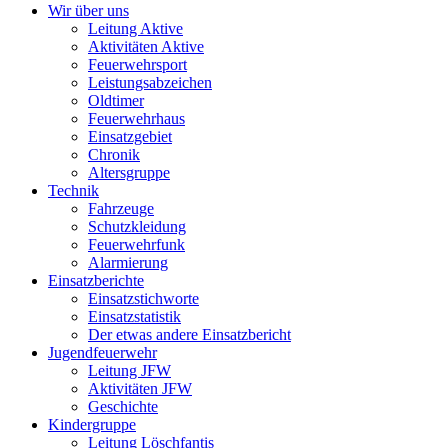
Wir über uns
Leitung Aktive
Aktivitäten Aktive
Feuerwehrsport
Leistungsabzeichen
Oldtimer
Feuerwehrhaus
Einsatzgebiet
Chronik
Altersgruppe
Technik
Fahrzeuge
Schutzkleidung
Feuerwehrfunk
Alarmierung
Einsatzberichte
Einsatzstichworte
Einsatzstatistik
Der etwas andere Einsatzbericht
Jugendfeuerwehr
Leitung JFW
Aktivitäten JFW
Geschichte
Kindergruppe
Leitung Löschfantis