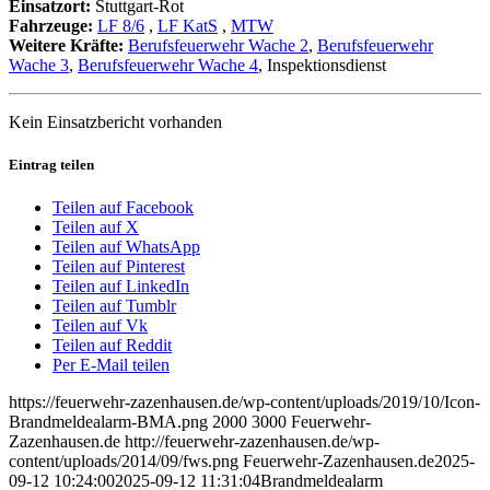
Einsatzort:
Stuttgart-Rot
Fahrzeuge:
LF 8/6
,
LF KatS
,
MTW
Weitere Kräfte:
Berufsfeuerwehr Wache 2
,
Berufsfeuerwehr
Wache 3
,
Berufsfeuerwehr Wache 4
, Inspektionsdienst
Kein Einsatzbericht vorhanden
Eintrag teilen
Teilen auf Facebook
Teilen auf X
Teilen auf WhatsApp
Teilen auf Pinterest
Teilen auf LinkedIn
Teilen auf Tumblr
Teilen auf Vk
Teilen auf Reddit
Per E-Mail teilen
https://feuerwehr-zazenhausen.de/wp-content/uploads/2019/10/Icon-
Brandmeldealarm-BMA.png
2000
3000
Feuerwehr-
Zazenhausen.de
http://feuerwehr-zazenhausen.de/wp-
content/uploads/2014/09/fws.png
Feuerwehr-Zazenhausen.de
2025-
09-12 10:24:00
2025-09-12 11:31:04
Brandmeldealarm