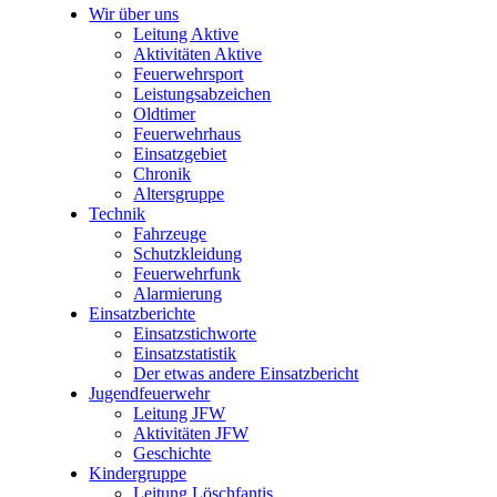
Wir über uns
Leitung Aktive
Aktivitäten Aktive
Feuerwehrsport
Leistungsabzeichen
Oldtimer
Feuerwehrhaus
Einsatzgebiet
Chronik
Altersgruppe
Technik
Fahrzeuge
Schutzkleidung
Feuerwehrfunk
Alarmierung
Einsatzberichte
Einsatzstichworte
Einsatzstatistik
Der etwas andere Einsatzbericht
Jugendfeuerwehr
Leitung JFW
Aktivitäten JFW
Geschichte
Kindergruppe
Leitung Löschfantis