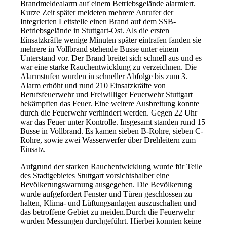
Brandmeldealarm auf einem Betriebsgelände alarmiert.
Kurze Zeit später meldeten mehrere Anrufer der
Integrierten Leitstelle einen Brand auf dem SSB-
Betriebsgelände in Stuttgart-Ost. Als die ersten
Einsatzkräfte wenige Minuten später eintrafen fanden sie
mehrere in Vollbrand stehende Busse unter einem
Unterstand vor. Der Brand breitet sich schnell aus und es
war eine starke Rauchentwicklung zu verzeichnen. Die
Alarmstufen wurden in schneller Abfolge bis zum 3.
Alarm erhöht und rund 210 Einsatzkräfte von
Berufsfeuerwehr und Freiwilliger Feuerwehr Stuttgart
bekämpften das Feuer. Eine weitere Ausbreitung konnte
durch die Feuerwehr verhindert werden. Gegen 22 Uhr
war das Feuer unter Kontrolle. Insgesamt standen rund 15
Busse in Vollbrand. Es kamen sieben B-Rohre, sieben C-
Rohre, sowie zwei Wasserwerfer über Drehleitern zum
Einsatz.
Aufgrund der starken Rauchentwicklung wurde für Teile
des Stadtgebietes Stuttgart vorsichtshalber eine
Bevölkerungswarnung ausgegeben. Die Bevölkerung
wurde aufgefordert Fenster und Türen geschlossen zu
halten, Klima- und Lüftungsanlagen auszuschalten und
das betroffene Gebiet zu meiden.Durch die Feuerwehr
wurden Messungen durchgeführt. Hierbei konnten keine