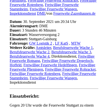
Plieningen
,
Freiwillige Feuerwehr Rohracker
,
Freiwillige
Feuerwehr Rotenberg
,
Freiwillige Feuerwehr
Stammheim
,
Freiwillige Feuerwehr Wangen
,
Inspektionsdienst
DME
/
von
Feuerwehr-Zazenhausen.de
Datum:
30. September 2021 um 20:34 Uhr
Alarmierungsart:
DME
Dauer:
3 Stunden 46 Minuten
Einsatzart:
Wasserversorgung 2
Einsatzort:
Stuttgart-Gaisburg
Fahrzeuge:
GW Logistik 2
,
LF KatS
,
MTW
Weitere Kräfte:
Amtsleiter
,
Berufsfeuerwehr Wache 1
,
Berufsfeuerwehr Wache 2
,
Berufsfeuerwehr Wache 3
,
Berufsfeuerwehr Wache 4
, Direktionsdienst,
Freiwillige
Feuerwehr Botnang
,
Freiwillige Feuerwehr Degerloch-
Hoffeld
,
Freiwillige Feuerwehr Hedelfingen
,
Freiwillige
Feuerwehr Plieningen
,
Freiwillige Feuerwehr Rohracker
,
Freiwillige Feuerwehr Rotenberg
,
Freiwillige Feuerwehr
Stammheim
,
Freiwillige Feuerwehr Wangen
,
Inspektionsdienst
Einsatzbericht:
Gegen 20 Uhr wurde die Feuerwehr Stuttgart zu einem