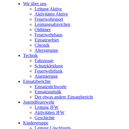
Wir über uns
Leitung Aktive
Aktivitäten Aktive
Feuerwehrsport
Leistungsabzeichen
Oldtimer
Feuerwehrhaus
Einsatzgebiet
Chronik
Altersgruppe
Technik
Fahrzeuge
Schutzkleidung
Feuerwehrfunk
Alarmierung
Einsatzberichte
Einsatzstichworte
Einsatzstatistik
Der etwas andere Einsatzbericht
Jugendfeuerwehr
Leitung JFW
Aktivitäten JFW
Geschichte
Kindergruppe
Leitung Löschfantis