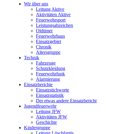
Wir über uns
Leitung Aktive
Aktivitäten Aktive
Feuerwehrsport
Leistungsabzeichen
Oldtimer
Feuerwehrhaus
Einsatzgebiet
Chronik
Altersgruppe
Technik
Fahrzeuge
Schutzkleidung
Feuerwehrfunk
Alarmierung
Einsatzberichte
Einsatzstichworte
Einsatzstatistik
Der etwas andere Einsatzbericht
Jugendfeuerwehr
Leitung JFW
Aktivitäten JFW
Geschichte
Kindergruppe
Leitung Löschfantis