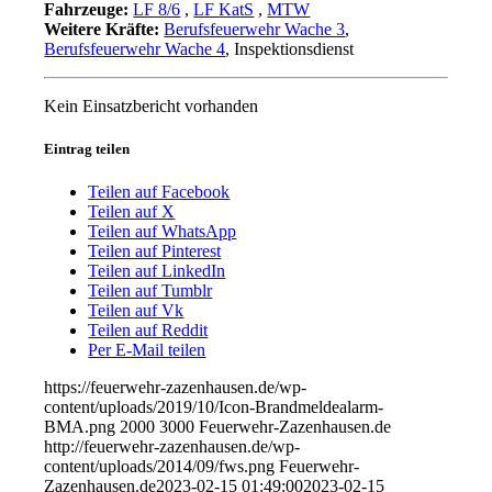
Fahrzeuge:
LF 8/6
,
LF KatS
,
MTW
Weitere Kräfte:
Berufsfeuerwehr Wache 3
,
Berufsfeuerwehr Wache 4
, Inspektionsdienst
Kein Einsatzbericht vorhanden
Eintrag teilen
Teilen auf Facebook
Teilen auf X
Teilen auf WhatsApp
Teilen auf Pinterest
Teilen auf LinkedIn
Teilen auf Tumblr
Teilen auf Vk
Teilen auf Reddit
Per E-Mail teilen
https://feuerwehr-zazenhausen.de/wp-
content/uploads/2019/10/Icon-Brandmeldealarm-
BMA.png
2000
3000
Feuerwehr-Zazenhausen.de
http://feuerwehr-zazenhausen.de/wp-
content/uploads/2014/09/fws.png
Feuerwehr-
Zazenhausen.de
2023-02-15 01:49:00
2023-02-15