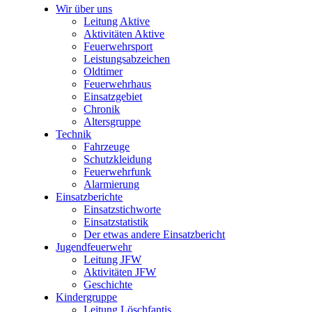
Wir über uns
Leitung Aktive
Aktivitäten Aktive
Feuerwehrsport
Leistungsabzeichen
Oldtimer
Feuerwehrhaus
Einsatzgebiet
Chronik
Altersgruppe
Technik
Fahrzeuge
Schutzkleidung
Feuerwehrfunk
Alarmierung
Einsatzberichte
Einsatzstichworte
Einsatzstatistik
Der etwas andere Einsatzbericht
Jugendfeuerwehr
Leitung JFW
Aktivitäten JFW
Geschichte
Kindergruppe
Leitung Löschfantis