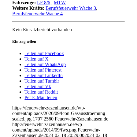
Fahrzeuge:
LF 8/6
,
MTW
Weitere Kräfte:
Berufsfeuerwehr Wache 3
,
Berufsfeuerwehr Wache 4
Kein Einsatzbericht vorhanden
Eintrag teilen
Teilen auf Facebook
Teilen auf X
Teilen auf WhatsApp
Teilen auf Pinterest
Teilen auf LinkedIn
Teilen auf Tumblr
Teilen auf Vk
Teilen auf Reddit
Per E-Mail teilen
https://feuerwehr-zazenhausen.de/wp-
content/uploads/2020/09/Icon-Gasausstroemung-
scaled.jpg
1707
2560
Feuerwehr-Zazenhausen.de
http://feuerwehr-zazenhausen.de/wp-
content/uploads/2014/09/fws.png
Feuerwehr-
Zazenhausen.de
2023-02-18 20:29:00
2023-02-18