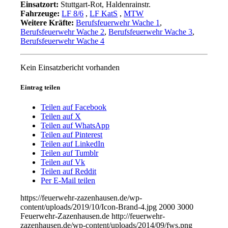
Einsatzort:
Stuttgart-Rot, Haldenrainstr.
Fahrzeuge:
LF 8/6
,
LF KatS
,
MTW
Weitere Kräfte:
Berufsfeuerwehr Wache 1
,
Berufsfeuerwehr Wache 2
,
Berufsfeuerwehr Wache 3
,
Berufsfeuerwehr Wache 4
Kein Einsatzbericht vorhanden
Eintrag teilen
Teilen auf Facebook
Teilen auf X
Teilen auf WhatsApp
Teilen auf Pinterest
Teilen auf LinkedIn
Teilen auf Tumblr
Teilen auf Vk
Teilen auf Reddit
Per E-Mail teilen
https://feuerwehr-zazenhausen.de/wp-
content/uploads/2019/10/Icon-Brand-4.jpg
2000
3000
Feuerwehr-Zazenhausen.de
http://feuerwehr-
zazenhausen.de/wp-content/uploads/2014/09/fws.png