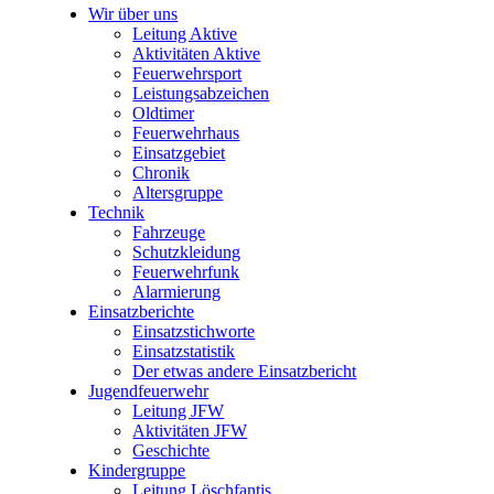
Wir über uns
Leitung Aktive
Aktivitäten Aktive
Feuerwehrsport
Leistungsabzeichen
Oldtimer
Feuerwehrhaus
Einsatzgebiet
Chronik
Altersgruppe
Technik
Fahrzeuge
Schutzkleidung
Feuerwehrfunk
Alarmierung
Einsatzberichte
Einsatzstichworte
Einsatzstatistik
Der etwas andere Einsatzbericht
Jugendfeuerwehr
Leitung JFW
Aktivitäten JFW
Geschichte
Kindergruppe
Leitung Löschfantis