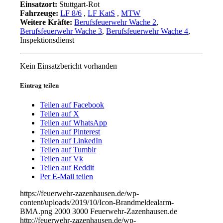
Einsatzort:
Stuttgart-Rot
Fahrzeuge:
LF 8/6
,
LF KatS
,
MTW
Weitere Kräfte:
Berufsfeuerwehr Wache 2
,
Berufsfeuerwehr Wache 3
,
Berufsfeuerwehr Wache 4
,
Inspektionsdienst
Kein Einsatzbericht vorhanden
Eintrag teilen
Teilen auf Facebook
Teilen auf X
Teilen auf WhatsApp
Teilen auf Pinterest
Teilen auf LinkedIn
Teilen auf Tumblr
Teilen auf Vk
Teilen auf Reddit
Per E-Mail teilen
https://feuerwehr-zazenhausen.de/wp-
content/uploads/2019/10/Icon-Brandmeldealarm-
BMA.png
2000
3000
Feuerwehr-Zazenhausen.de
http://feuerwehr-zazenhausen.de/wp-