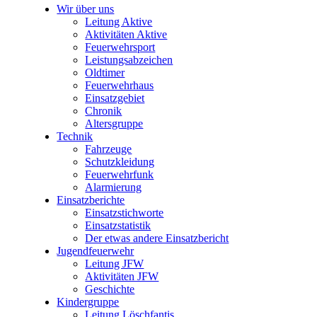
Wir über uns
Leitung Aktive
Aktivitäten Aktive
Feuerwehrsport
Leistungsabzeichen
Oldtimer
Feuerwehrhaus
Einsatzgebiet
Chronik
Altersgruppe
Technik
Fahrzeuge
Schutzkleidung
Feuerwehrfunk
Alarmierung
Einsatzberichte
Einsatzstichworte
Einsatzstatistik
Der etwas andere Einsatzbericht
Jugendfeuerwehr
Leitung JFW
Aktivitäten JFW
Geschichte
Kindergruppe
Leitung Löschfantis