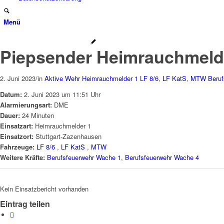
Menü
Piepsender Heimrauchmeld
2. Juni 2023
/
in
Aktive Wehr
Heimrauchmelder 1
LF 8/6
,
LF KatS
,
MTW
Beru
Datum:
2. Juni 2023 um 11:51 Uhr
Alarmierungsart:
DME
Dauer:
24 Minuten
Einsatzart:
Heimrauchmelder 1
Einsatzort:
Stuttgart-Zazenhausen
Fahrzeuge:
LF 8/6
,
LF KatS
,
MTW
Weitere Kräfte:
Berufsfeuerwehr Wache 1
,
Berufsfeuerwehr Wache 4
Kein Einsatzbericht vorhanden
Eintrag teilen