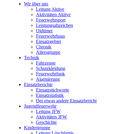
Wir über uns
Leitung Aktive
Aktivitäten Aktive
Feuerwehrsport
Leistungsabzeichen
Oldtimer
Feuerwehrhaus
Einsatzgebiet
Chronik
Altersgruppe
Technik
Fahrzeuge
Schutzkleidung
Feuerwehrfunk
Alarmierung
Einsatzberichte
Einsatzstichworte
Einsatzstatistik
Der etwas andere Einsatzbericht
Jugendfeuerwehr
Leitung JFW
Aktivitäten JFW
Geschichte
Kindergruppe
Leitung Löschfantis