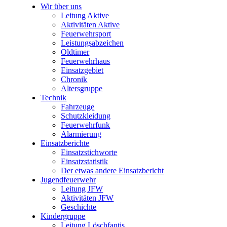
Wir über uns
Leitung Aktive
Aktivitäten Aktive
Feuerwehrsport
Leistungsabzeichen
Oldtimer
Feuerwehrhaus
Einsatzgebiet
Chronik
Altersgruppe
Technik
Fahrzeuge
Schutzkleidung
Feuerwehrfunk
Alarmierung
Einsatzberichte
Einsatzstichworte
Einsatzstatistik
Der etwas andere Einsatzbericht
Jugendfeuerwehr
Leitung JFW
Aktivitäten JFW
Geschichte
Kindergruppe
Leitung Löschfantis