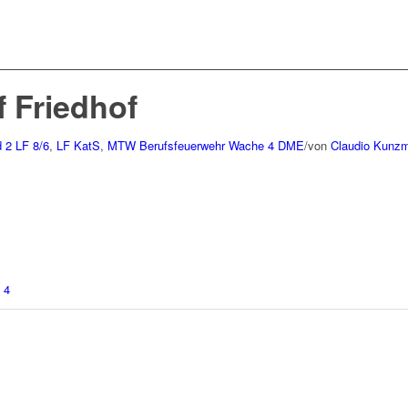
f Friedhof
d 2
LF 8/6
,
LF KatS
,
MTW
Berufsfeuerwehr Wache 4
DME
/
von
Claudio Kunz
 4