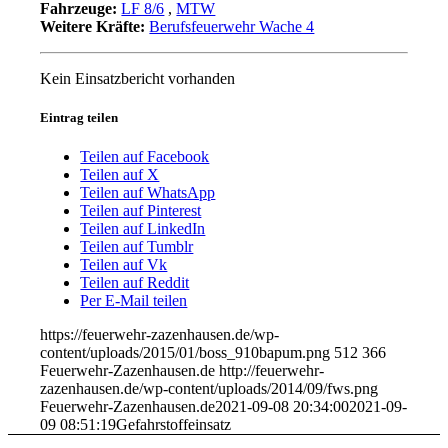
Fahrzeuge:
LF 8/6
,
MTW
Weitere Kräfte:
Berufsfeuerwehr Wache 4
Kein Einsatzbericht vorhanden
Eintrag teilen
Teilen auf Facebook
Teilen auf X
Teilen auf WhatsApp
Teilen auf Pinterest
Teilen auf LinkedIn
Teilen auf Tumblr
Teilen auf Vk
Teilen auf Reddit
Per E-Mail teilen
https://feuerwehr-zazenhausen.de/wp-
content/uploads/2015/01/boss_910bapum.png
512
366
Feuerwehr-Zazenhausen.de
http://feuerwehr-
zazenhausen.de/wp-content/uploads/2014/09/fws.png
Feuerwehr-Zazenhausen.de
2021-09-08 20:34:00
2021-09-
09 08:51:19
Gefahrstoffeinsatz