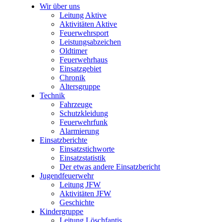
Wir über uns
Leitung Aktive
Aktivitäten Aktive
Feuerwehrsport
Leistungsabzeichen
Oldtimer
Feuerwehrhaus
Einsatzgebiet
Chronik
Altersgruppe
Technik
Fahrzeuge
Schutzkleidung
Feuerwehrfunk
Alarmierung
Einsatzberichte
Einsatzstichworte
Einsatzstatistik
Der etwas andere Einsatzbericht
Jugendfeuerwehr
Leitung JFW
Aktivitäten JFW
Geschichte
Kindergruppe
Leitung Löschfantis