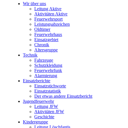
Wir über uns
Leitung Aktive
Aktivitäten Aktive
Feuerwehrsport
Leistungsabzeichen
Oldtimer
Feuerwehrhaus
Einsatzgebiet
Chronik
Altersgruppe
Technik
Fahrzeuge
Schutzkleidung
Feuerwehrfunk
Alarmierung
Einsatzberichte
Einsatzstichworte
Einsatzstatistik
Der etwas andere Einsatzbericht
Jugendfeuerwehr
Leitung JFW
Aktivitäten JFW
Geschichte
Kindergruppe
Leitung Löschfantis