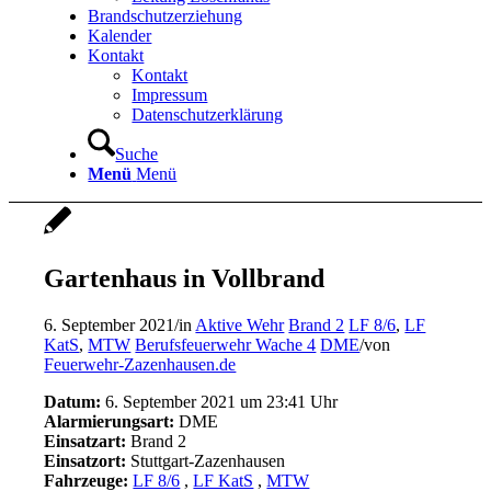
Brandschutzerziehung
Kalender
Kontakt
Kontakt
Impressum
Datenschutzerklärung
Suche
Menü
Menü
Gartenhaus in Vollbrand
6. September 2021
/
in
Aktive Wehr
Brand 2
LF 8/6
,
LF
KatS
,
MTW
Berufsfeuerwehr Wache 4
DME
/
von
Feuerwehr-Zazenhausen.de
Datum:
6. September 2021 um 23:41 Uhr
Alarmierungsart:
DME
Einsatzart:
Brand 2
Einsatzort:
Stuttgart-Zazenhausen
Fahrzeuge:
LF 8/6
,
LF KatS
,
MTW