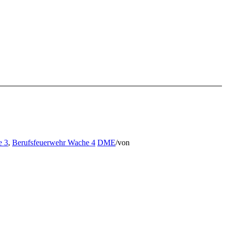
e 3
,
Berufsfeuerwehr Wache 4
DME
/
von