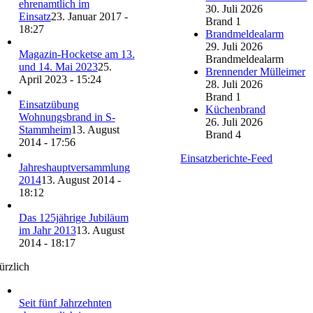
ehrenamtlich im
30. Juli 2026
Einsatz
23. Januar 2017 -
Brand 1
18:27
Brandmeldealarm
29. Juli 2026
Magazin-Hocketse am 13.
Brandmeldealarm
und 14. Mai 2023
25.
Brennender Mülleimer
April 2023 - 15:24
28. Juli 2026
Brand 1
Einsatzübung
Küchenbrand
Wohnungsbrand in S-
26. Juli 2026
Stammheim
13. August
Brand 4
2014 - 17:56
Einsatzberichte-Feed
Jahreshauptversammlung
2014
13. August 2014 -
18:12
Das 125jährige Jubiläum
im Jahr 2013
13. August
2014 - 18:17
ürzlich
Seit fünf Jahrzehnten