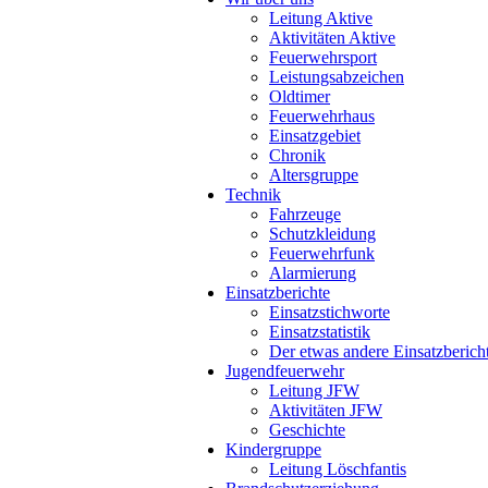
Leitung Aktive
Aktivitäten Aktive
Feuerwehrsport
Leistungsabzeichen
Oldtimer
Feuerwehrhaus
Einsatzgebiet
Chronik
Altersgruppe
Technik
Fahrzeuge
Schutzkleidung
Feuerwehrfunk
Alarmierung
Einsatzberichte
Einsatzstichworte
Einsatzstatistik
Der etwas andere Einsatzberich
Jugendfeuerwehr
Leitung JFW
Aktivitäten JFW
Geschichte
Kindergruppe
Leitung Löschfantis