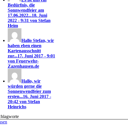
Bedürfnis, die
Sonnwendfeier am
17.06.2022...
18. Juni
2022 - 9:31 von Stefan
Heim
Hallo Stefan, wir
haben eben einen
Kartenausschnitt
zur...
17. Juni 2017 - 9:01
von Feuerwehr-
Zazenhausen.de
Hallo, wir
würden gerne die
Sonnenwendfeier zum
ersten...
16. Juni 2017 -
20:42 von Stefan
Heinrichs
chlagworte
usen