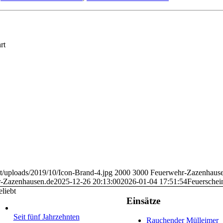
rt
t/uploads/2019/10/Icon-Brand-4.jpg
2000
3000
Feuerwehr-Zazenhause
-Zazenhausen.de
2025-12-26 20:13:00
2026-01-04 17:51:54
Feuerschei
liebt
Einsätze
Seit fünf Jahrzehnten
Rauchender Mülleimer