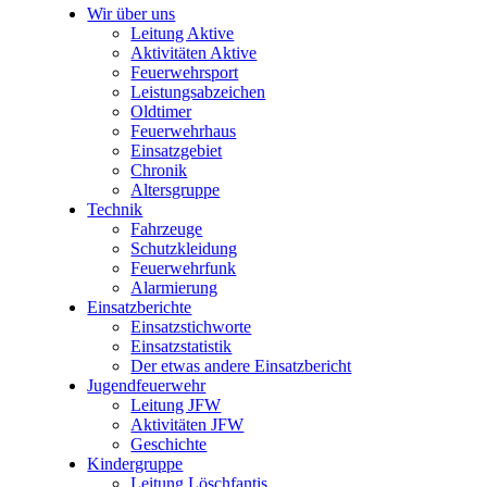
Wir über uns
Leitung Aktive
Aktivitäten Aktive
Feuerwehrsport
Leistungsabzeichen
Oldtimer
Feuerwehrhaus
Einsatzgebiet
Chronik
Altersgruppe
Technik
Fahrzeuge
Schutzkleidung
Feuerwehrfunk
Alarmierung
Einsatzberichte
Einsatzstichworte
Einsatzstatistik
Der etwas andere Einsatzbericht
Jugendfeuerwehr
Leitung JFW
Aktivitäten JFW
Geschichte
Kindergruppe
Leitung Löschfantis