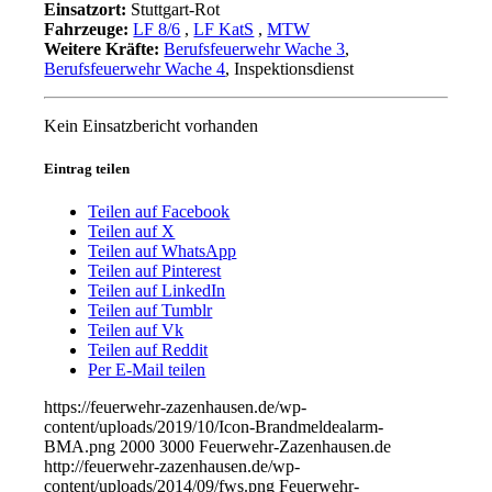
Einsatzort:
Stuttgart-Rot
Fahrzeuge:
LF 8/6
,
LF KatS
,
MTW
Weitere Kräfte:
Berufsfeuerwehr Wache 3
,
Berufsfeuerwehr Wache 4
, Inspektionsdienst
Kein Einsatzbericht vorhanden
Eintrag teilen
Teilen auf Facebook
Teilen auf X
Teilen auf WhatsApp
Teilen auf Pinterest
Teilen auf LinkedIn
Teilen auf Tumblr
Teilen auf Vk
Teilen auf Reddit
Per E-Mail teilen
https://feuerwehr-zazenhausen.de/wp-
content/uploads/2019/10/Icon-Brandmeldealarm-
BMA.png
2000
3000
Feuerwehr-Zazenhausen.de
http://feuerwehr-zazenhausen.de/wp-
content/uploads/2014/09/fws.png
Feuerwehr-