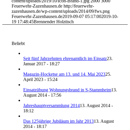
content/uploads/2019/10/Icon-Brand-1.jpg
2000
3000
Feuerwehr-Zazenhausen.de
http://feuerwehr-
zazenhausen.de/wp-content/uploads/2014/09/fws.png
Feuerwehr-Zazenhausen.de
2019-09-07 05:17:00
2019-10-
19 17:48:45
Brennender Holztisch
Beliebt
Seit fünf Jahrzehnten ehrenamtlich im Einsatz
23.
Januar 2017 - 18:27
Magazin-Hocketse am 13. und 14. Mai 2023
25.
April 2023 - 15:24
Einsatzübung Wohnungsbrand in S-Stammheim
13.
August 2014 - 17:56
Jahreshauptversammlung 2014
13. August 2014 -
18:12
Das 125jährige Jubiläum im Jahr 2013
13. August
2014 - 18:17