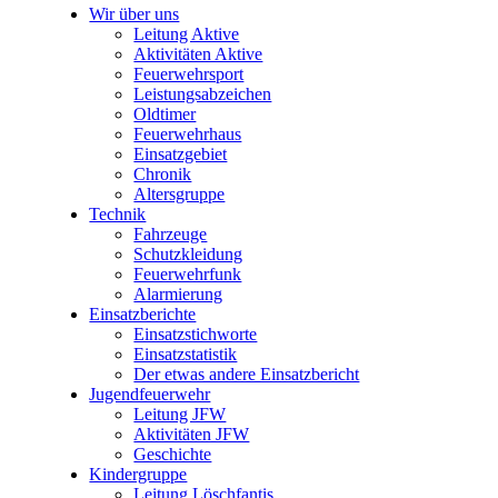
Wir über uns
Leitung Aktive
Aktivitäten Aktive
Feuerwehrsport
Leistungsabzeichen
Oldtimer
Feuerwehrhaus
Einsatzgebiet
Chronik
Altersgruppe
Technik
Fahrzeuge
Schutzkleidung
Feuerwehrfunk
Alarmierung
Einsatzberichte
Einsatzstichworte
Einsatzstatistik
Der etwas andere Einsatzbericht
Jugendfeuerwehr
Leitung JFW
Aktivitäten JFW
Geschichte
Kindergruppe
Leitung Löschfantis