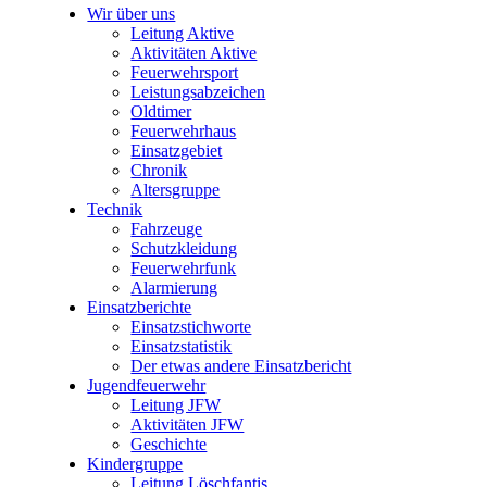
Wir über uns
Leitung Aktive
Aktivitäten Aktive
Feuerwehrsport
Leistungsabzeichen
Oldtimer
Feuerwehrhaus
Einsatzgebiet
Chronik
Altersgruppe
Technik
Fahrzeuge
Schutzkleidung
Feuerwehrfunk
Alarmierung
Einsatzberichte
Einsatzstichworte
Einsatzstatistik
Der etwas andere Einsatzbericht
Jugendfeuerwehr
Leitung JFW
Aktivitäten JFW
Geschichte
Kindergruppe
Leitung Löschfantis