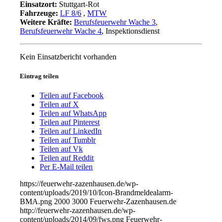
Einsatzort:
Stuttgart-Rot
Fahrzeuge:
LF 8/6
,
MTW
Weitere Kräfte:
Berufsfeuerwehr Wache 3
,
Berufsfeuerwehr Wache 4
, Inspektionsdienst
Kein Einsatzbericht vorhanden
Eintrag teilen
Teilen auf Facebook
Teilen auf X
Teilen auf WhatsApp
Teilen auf Pinterest
Teilen auf LinkedIn
Teilen auf Tumblr
Teilen auf Vk
Teilen auf Reddit
Per E-Mail teilen
https://feuerwehr-zazenhausen.de/wp-
content/uploads/2019/10/Icon-Brandmeldealarm-
BMA.png
2000
3000
Feuerwehr-Zazenhausen.de
http://feuerwehr-zazenhausen.de/wp-
content/uploads/2014/09/fws.png
Feuerwehr-