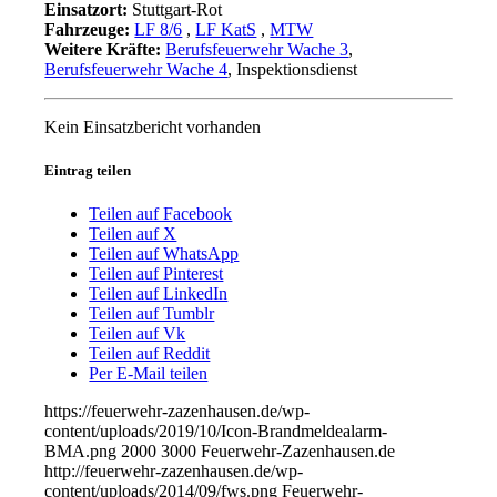
Einsatzort:
Stuttgart-Rot
Fahrzeuge:
LF 8/6
,
LF KatS
,
MTW
Weitere Kräfte:
Berufsfeuerwehr Wache 3
,
Berufsfeuerwehr Wache 4
, Inspektionsdienst
Kein Einsatzbericht vorhanden
Eintrag teilen
Teilen auf Facebook
Teilen auf X
Teilen auf WhatsApp
Teilen auf Pinterest
Teilen auf LinkedIn
Teilen auf Tumblr
Teilen auf Vk
Teilen auf Reddit
Per E-Mail teilen
https://feuerwehr-zazenhausen.de/wp-
content/uploads/2019/10/Icon-Brandmeldealarm-
BMA.png
2000
3000
Feuerwehr-Zazenhausen.de
http://feuerwehr-zazenhausen.de/wp-
content/uploads/2014/09/fws.png
Feuerwehr-