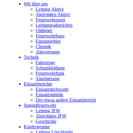
Wir über uns
Leitung Aktive
Aktivitäten Aktive
Feuerwehrsport
Leistungsabzeichen
Oldtimer
Feuerwehrhaus
Einsatzgebiet
Chronik
Altersgruppe
Technik
Fahrzeuge
Schutzkleidung
Feuerwehrfunk
Alarmierung
Einsatzberichte
Einsatzstichworte
Einsatzstatistik
Der etwas andere Einsatzbericht
Jugendfeuerwehr
Leitung JFW
Aktivitäten JFW
Geschichte
Kindergruppe
Leitung Löschfantis