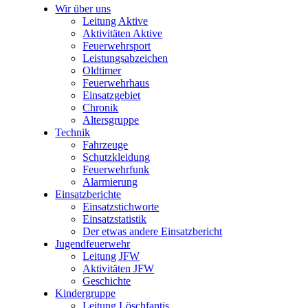
Wir über uns
Leitung Aktive
Aktivitäten Aktive
Feuerwehrsport
Leistungsabzeichen
Oldtimer
Feuerwehrhaus
Einsatzgebiet
Chronik
Altersgruppe
Technik
Fahrzeuge
Schutzkleidung
Feuerwehrfunk
Alarmierung
Einsatzberichte
Einsatzstichworte
Einsatzstatistik
Der etwas andere Einsatzbericht
Jugendfeuerwehr
Leitung JFW
Aktivitäten JFW
Geschichte
Kindergruppe
Leitung Löschfantis