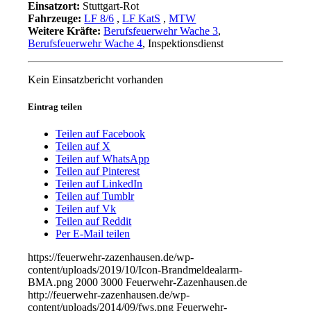
Einsatzort:
Stuttgart-Rot
Fahrzeuge:
LF 8/6
,
LF KatS
,
MTW
Weitere Kräfte:
Berufsfeuerwehr Wache 3
,
Berufsfeuerwehr Wache 4
, Inspektionsdienst
Kein Einsatzbericht vorhanden
Eintrag teilen
Teilen auf Facebook
Teilen auf X
Teilen auf WhatsApp
Teilen auf Pinterest
Teilen auf LinkedIn
Teilen auf Tumblr
Teilen auf Vk
Teilen auf Reddit
Per E-Mail teilen
https://feuerwehr-zazenhausen.de/wp-
content/uploads/2019/10/Icon-Brandmeldealarm-
BMA.png
2000
3000
Feuerwehr-Zazenhausen.de
http://feuerwehr-zazenhausen.de/wp-
content/uploads/2014/09/fws.png
Feuerwehr-