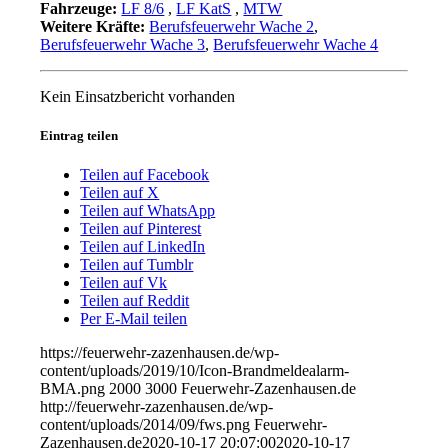
Fahrzeuge:
LF 8/6
,
LF KatS
,
MTW
Weitere Kräfte:
Berufsfeuerwehr Wache 2
,
Berufsfeuerwehr Wache 3
,
Berufsfeuerwehr Wache 4
Kein Einsatzbericht vorhanden
Eintrag teilen
Teilen auf Facebook
Teilen auf X
Teilen auf WhatsApp
Teilen auf Pinterest
Teilen auf LinkedIn
Teilen auf Tumblr
Teilen auf Vk
Teilen auf Reddit
Per E-Mail teilen
https://feuerwehr-zazenhausen.de/wp-
content/uploads/2019/10/Icon-Brandmeldealarm-
BMA.png
2000
3000
Feuerwehr-Zazenhausen.de
http://feuerwehr-zazenhausen.de/wp-
content/uploads/2014/09/fws.png
Feuerwehr-
Zazenhausen.de
2020-10-17 20:07:00
2020-10-17