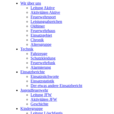
Wir über uns
Leitung Aktive
Aktivitäten Aktive
Feuerwehrsport
Leistungsabzeichen
Oldtimer
Feuerwehrhaus
Einsatzgebiet
Chronik
Altersgruppe
Technik
Fahrzeuge
Schutzkleidung
Feuerwehrfunk
Alarmierung
Einsatzberichte
Einsatzstichworte
Einsatzstatistik
Der etwas andere Einsatzbericht
Jugendfeuerwehr
Leitung JFW
Aktivitäten JFW
Geschichte
Kindergruppe
Leitung Löschfantis