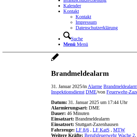
Brandschutzerziehung
Kalender
Kontakt
Kontakt
Impressum
Datenschutzerklärung
Suche
Menü
Menü
Brandmeldealarm
31. Januar 2025
/
in
Alarme
Brandmeldealar
Inspektionsdienst
DME
/
von
Feuerwehr-Zaz
Datum:
31. Januar 2025 um 17:44 Uhr
Alarmierungsart:
DME
Dauer:
46 Minuten
Einsatzart:
Brandmeldealarm
Einsatzort:
Stuttgart-Zazenhausen
Fahrzeuge:
LF 8/6
,
LF KatS
,
MTW
Weitere Kräfte:
Berufsfeuerwehr Wache 2