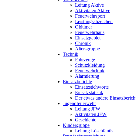
Leitung Aktive
Aktivitäten Aktive
Feuerwehrsport
Leistungsabzeichen
Oldtimer
Feuerwehrhaus
Einsatzgebiet
Chronik
Altersgruppe
Technik
Fahrzeuge
Schutzkleidung
Feuerwehrfunk
Alarmierung
Einsatzberichte
Einsatzstichworte
Einsatzstatistik
Der etwas andere Einsatzberich
Jugendfeuerwehr
Leitung JFW
Aktivitäten JFW
Geschichte
Kindergruppe
Leitung Löschfantis