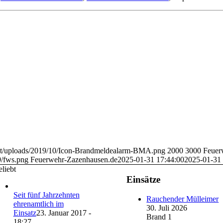
ent/uploads/2019/10/Icon-Brandmeldealarm-BMA.png
2000
3000
Feuer
9/fws.png
Feuerwehr-Zazenhausen.de
2025-01-31 17:44:00
2025-01-31 
liebt
Einsätze
Seit fünf Jahrzehnten
Rauchender Mülleimer
ehrenamtlich im
30. Juli 2026
Einsatz
23. Januar 2017 -
Brand 1
18:27