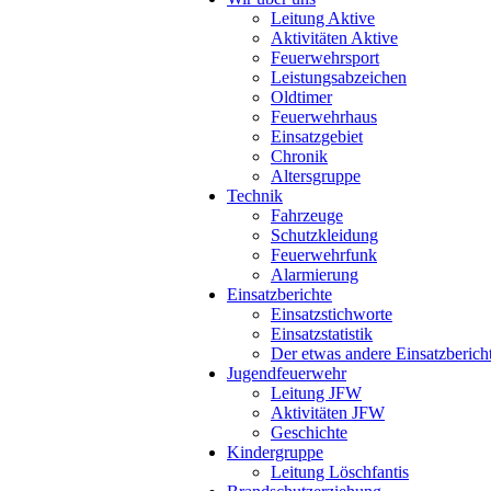
Leitung Aktive
Aktivitäten Aktive
Feuerwehrsport
Leistungsabzeichen
Oldtimer
Feuerwehrhaus
Einsatzgebiet
Chronik
Altersgruppe
Technik
Fahrzeuge
Schutzkleidung
Feuerwehrfunk
Alarmierung
Einsatzberichte
Einsatzstichworte
Einsatzstatistik
Der etwas andere Einsatzberich
Jugendfeuerwehr
Leitung JFW
Aktivitäten JFW
Geschichte
Kindergruppe
Leitung Löschfantis