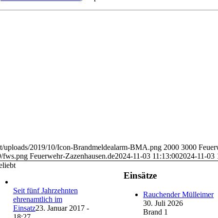
ent/uploads/2019/10/Icon-Brandmeldealarm-BMA.png
2000
3000
Feuer
9/fws.png
Feuerwehr-Zazenhausen.de
2024-11-03 11:13:00
2024-11-03 
liebt
Einsätze
Seit fünf Jahrzehnten
Rauchender Mülleimer
ehrenamtlich im
30. Juli 2026
Einsatz
23. Januar 2017 -
Brand 1
18:27