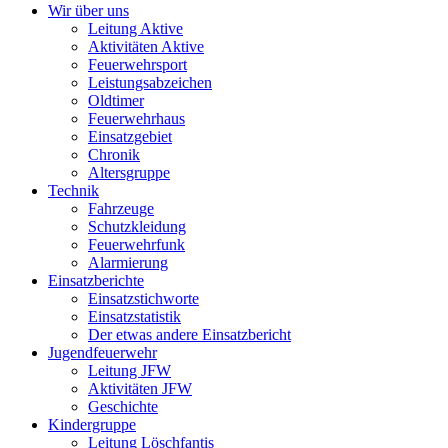
Wir über uns
Leitung Aktive
Aktivitäten Aktive
Feuerwehrsport
Leistungsabzeichen
Oldtimer
Feuerwehrhaus
Einsatzgebiet
Chronik
Altersgruppe
Technik
Fahrzeuge
Schutzkleidung
Feuerwehrfunk
Alarmierung
Einsatzberichte
Einsatzstichworte
Einsatzstatistik
Der etwas andere Einsatzbericht
Jugendfeuerwehr
Leitung JFW
Aktivitäten JFW
Geschichte
Kindergruppe
Leitung Löschfantis