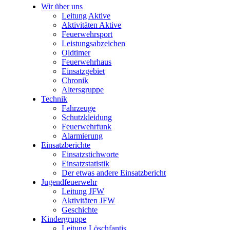
Wir über uns
Leitung Aktive
Aktivitäten Aktive
Feuerwehrsport
Leistungsabzeichen
Oldtimer
Feuerwehrhaus
Einsatzgebiet
Chronik
Altersgruppe
Technik
Fahrzeuge
Schutzkleidung
Feuerwehrfunk
Alarmierung
Einsatzberichte
Einsatzstichworte
Einsatzstatistik
Der etwas andere Einsatzbericht
Jugendfeuerwehr
Leitung JFW
Aktivitäten JFW
Geschichte
Kindergruppe
Leitung Löschfantis