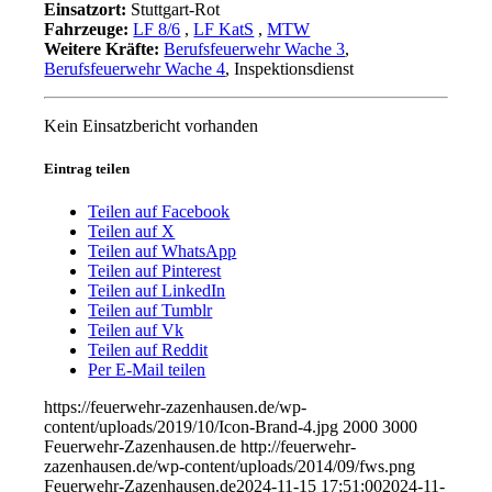
Einsatzort:
Stuttgart-Rot
Fahrzeuge:
LF 8/6
,
LF KatS
,
MTW
Weitere Kräfte:
Berufsfeuerwehr Wache 3
,
Berufsfeuerwehr Wache 4
, Inspektionsdienst
Kein Einsatzbericht vorhanden
Eintrag teilen
Teilen auf Facebook
Teilen auf X
Teilen auf WhatsApp
Teilen auf Pinterest
Teilen auf LinkedIn
Teilen auf Tumblr
Teilen auf Vk
Teilen auf Reddit
Per E-Mail teilen
https://feuerwehr-zazenhausen.de/wp-
content/uploads/2019/10/Icon-Brand-4.jpg
2000
3000
Feuerwehr-Zazenhausen.de
http://feuerwehr-
zazenhausen.de/wp-content/uploads/2014/09/fws.png
Feuerwehr-Zazenhausen.de
2024-11-15 17:51:00
2024-11-