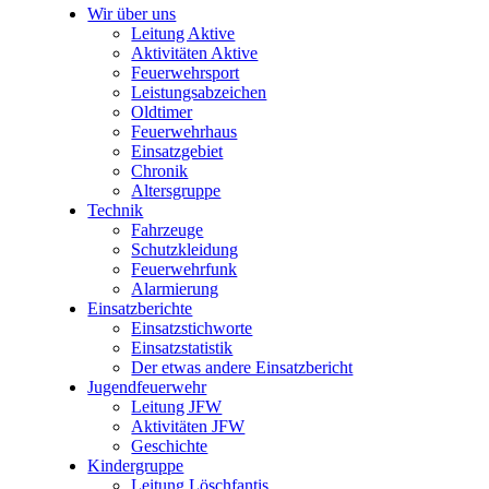
Wir über uns
Leitung Aktive
Aktivitäten Aktive
Feuerwehrsport
Leistungsabzeichen
Oldtimer
Feuerwehrhaus
Einsatzgebiet
Chronik
Altersgruppe
Technik
Fahrzeuge
Schutzkleidung
Feuerwehrfunk
Alarmierung
Einsatzberichte
Einsatzstichworte
Einsatzstatistik
Der etwas andere Einsatzbericht
Jugendfeuerwehr
Leitung JFW
Aktivitäten JFW
Geschichte
Kindergruppe
Leitung Löschfantis