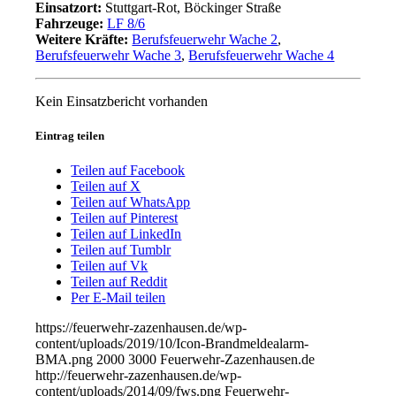
Einsatzort:
Stuttgart-Rot, Böckinger Straße
Fahrzeuge:
LF 8/6
Weitere Kräfte:
Berufsfeuerwehr Wache 2
,
Berufsfeuerwehr Wache 3
,
Berufsfeuerwehr Wache 4
Kein Einsatzbericht vorhanden
Eintrag teilen
Teilen auf Facebook
Teilen auf X
Teilen auf WhatsApp
Teilen auf Pinterest
Teilen auf LinkedIn
Teilen auf Tumblr
Teilen auf Vk
Teilen auf Reddit
Per E-Mail teilen
https://feuerwehr-zazenhausen.de/wp-
content/uploads/2019/10/Icon-Brandmeldealarm-
BMA.png
2000
3000
Feuerwehr-Zazenhausen.de
http://feuerwehr-zazenhausen.de/wp-
content/uploads/2014/09/fws.png
Feuerwehr-