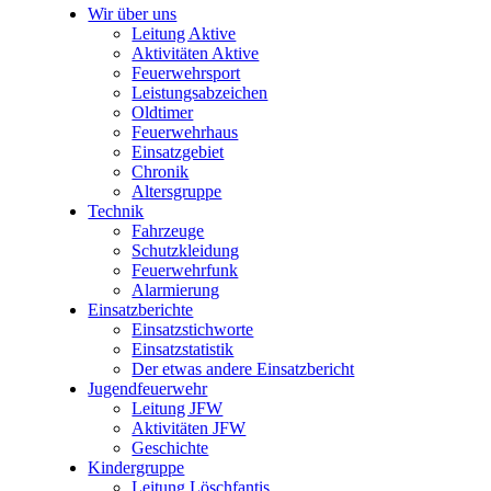
Wir über uns
Leitung Aktive
Aktivitäten Aktive
Feuerwehrsport
Leistungsabzeichen
Oldtimer
Feuerwehrhaus
Einsatzgebiet
Chronik
Altersgruppe
Technik
Fahrzeuge
Schutzkleidung
Feuerwehrfunk
Alarmierung
Einsatzberichte
Einsatzstichworte
Einsatzstatistik
Der etwas andere Einsatzbericht
Jugendfeuerwehr
Leitung JFW
Aktivitäten JFW
Geschichte
Kindergruppe
Leitung Löschfantis