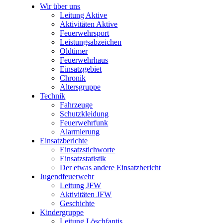
Wir über uns
Leitung Aktive
Aktivitäten Aktive
Feuerwehrsport
Leistungsabzeichen
Oldtimer
Feuerwehrhaus
Einsatzgebiet
Chronik
Altersgruppe
Technik
Fahrzeuge
Schutzkleidung
Feuerwehrfunk
Alarmierung
Einsatzberichte
Einsatzstichworte
Einsatzstatistik
Der etwas andere Einsatzbericht
Jugendfeuerwehr
Leitung JFW
Aktivitäten JFW
Geschichte
Kindergruppe
Leitung Löschfantis