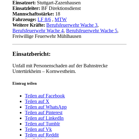
Einsatzort:
Stuttgart-Zazenhausen
Einsatzleiter:
BF Direktionsdienst
Mannschaftsstärke:
18
Fahrzeuge:
LF 8/6
,
MTW
Weitere Kräfte:
Berufsfeuerwehr Wache 3
,
Berufsfeuerwehr Wache 4
,
Berufsfeuerwehr Wache 5
,
Freiwillige Feuerwehr Mühlhausen
Einsatzbericht:
Unfall mit Personenschaden auf der Bahnstrecke
Untertürkheim – Kornwestheim.
Eintrag teilen
Teilen auf Facebook
Teilen auf X
Teilen auf WhatsApp
Teilen auf Pinterest
Teilen auf LinkedIn
Teilen auf Tumblr
Teilen auf Vk
Teilen auf Reddit