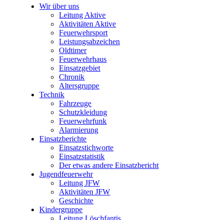
Wir über uns
Leitung Aktive
Aktivitäten Aktive
Feuerwehrsport
Leistungsabzeichen
Oldtimer
Feuerwehrhaus
Einsatzgebiet
Chronik
Altersgruppe
Technik
Fahrzeuge
Schutzkleidung
Feuerwehrfunk
Alarmierung
Einsatzberichte
Einsatzstichworte
Einsatzstatistik
Der etwas andere Einsatzbericht
Jugendfeuerwehr
Leitung JFW
Aktivitäten JFW
Geschichte
Kindergruppe
Leitung Löschfantis