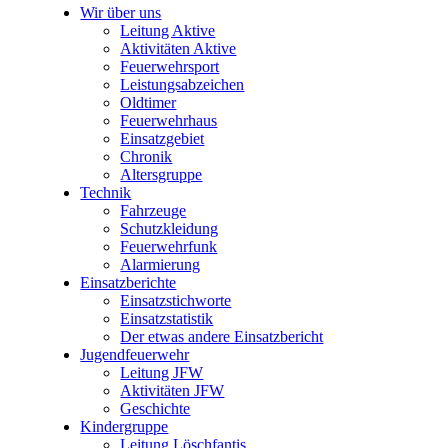
Wir über uns
Leitung Aktive
Aktivitäten Aktive
Feuerwehrsport
Leistungsabzeichen
Oldtimer
Feuerwehrhaus
Einsatzgebiet
Chronik
Altersgruppe
Technik
Fahrzeuge
Schutzkleidung
Feuerwehrfunk
Alarmierung
Einsatzberichte
Einsatzstichworte
Einsatzstatistik
Der etwas andere Einsatzbericht
Jugendfeuerwehr
Leitung JFW
Aktivitäten JFW
Geschichte
Kindergruppe
Leitung Löschfantis