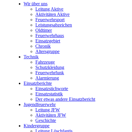
Wir über uns
Leitung Aktive
Aktivitäten Aktive
Feuerwehrsport
Leistungsabzeichen
Oldtimer
Feuerwehrhaus
Einsatzgebiet
Chronik
Altersgruppe
Technik
Fahrzeuge
Schutzkleidung
Feuerwehrfunk
Alarmierung
Einsatzberichte
Einsatzstichworte
Einsatzstatistik
Der etwas andere Einsatzbericht
Jugendfeuerwehr
Leitung JFW
Aktivitäten JFW
Geschichte
Kindergruppe
Leitung Löschfantis