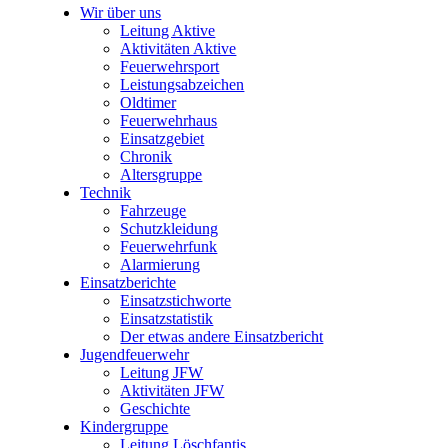
Wir über uns
Leitung Aktive
Aktivitäten Aktive
Feuerwehrsport
Leistungsabzeichen
Oldtimer
Feuerwehrhaus
Einsatzgebiet
Chronik
Altersgruppe
Technik
Fahrzeuge
Schutzkleidung
Feuerwehrfunk
Alarmierung
Einsatzberichte
Einsatzstichworte
Einsatzstatistik
Der etwas andere Einsatzbericht
Jugendfeuerwehr
Leitung JFW
Aktivitäten JFW
Geschichte
Kindergruppe
Leitung Löschfantis