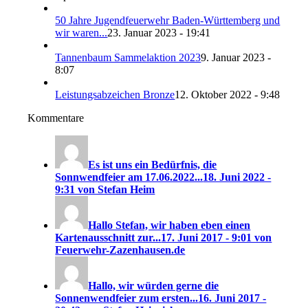
50 Jahre Jugendfeuerwehr Baden-Württemberg und
wir waren...
23. Januar 2023 - 19:41
Tannenbaum Sammelaktion 2023
9. Januar 2023 -
8:07
Leistungsabzeichen Bronze
12. Oktober 2022 - 9:48
Kommentare
Es ist uns ein Bedürfnis, die
Sonnwendfeier am 17.06.2022...
18. Juni 2022 -
9:31 von Stefan Heim
Hallo Stefan, wir haben eben einen
Kartenausschnitt zur...
17. Juni 2017 - 9:01 von
Feuerwehr-Zazenhausen.de
Hallo, wir würden gerne die
Sonnenwendfeier zum ersten...
16. Juni 2017 -