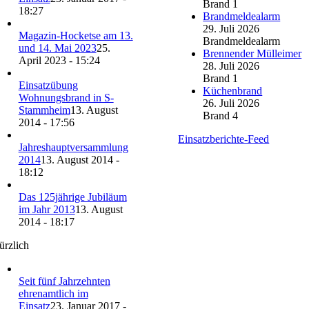
Brand 1
18:27
Brandmeldealarm
29. Juli 2026
Magazin-Hocketse am 13.
Brandmeldealarm
und 14. Mai 2023
25.
Brennender Mülleimer
April 2023 - 15:24
28. Juli 2026
Brand 1
Einsatzübung
Küchenbrand
Wohnungsbrand in S-
26. Juli 2026
Stammheim
13. August
Brand 4
2014 - 17:56
Einsatzberichte-Feed
Jahreshauptversammlung
2014
13. August 2014 -
18:12
Das 125jährige Jubiläum
im Jahr 2013
13. August
2014 - 18:17
ürzlich
Seit fünf Jahrzehnten
ehrenamtlich im
Einsatz
23. Januar 2017 -