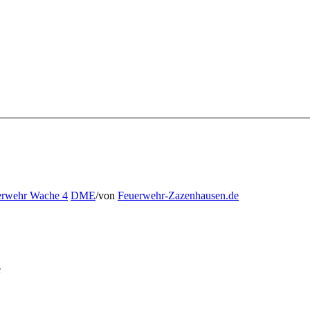
erwehr Wache 4
DME
/
von
Feuerwehr-Zazenhausen.de
e