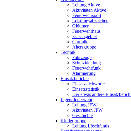
Leitung Aktive
Aktivitäten Aktive
Feuerwehrsport
Leistungsabzeichen
Oldtimer
Feuerwehrhaus
Einsatzgebiet
Chronik
Altersgruppe
Technik
Fahrzeuge
Schutzkleidung
Feuerwehrfunk
Alarmierung
Einsatzberichte
Einsatzstichworte
Einsatzstatistik
Der etwas andere Einsatzberich
Jugendfeuerwehr
Leitung JFW
Aktivitäten JFW
Geschichte
Kindergruppe
Leitung Löschfantis