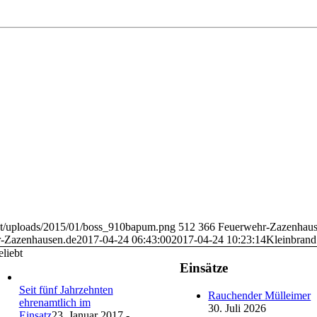
ent/uploads/2015/01/boss_910bapum.png
512
366
Feuerwehr-Zazenhaus
-Zazenhausen.de
2017-04-24 06:43:00
2017-04-24 10:23:14
Kleinbrand
liebt
Einsätze
Seit fünf Jahrzehnten
Rauchender Mülleimer
ehrenamtlich im
30. Juli 2026
Einsatz
23. Januar 2017 -