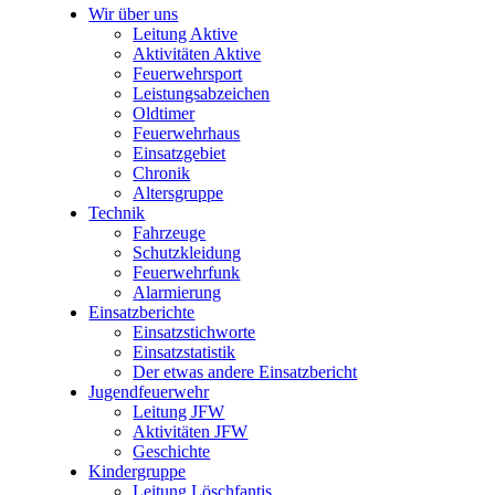
Wir über uns
Leitung Aktive
Aktivitäten Aktive
Feuerwehrsport
Leistungsabzeichen
Oldtimer
Feuerwehrhaus
Einsatzgebiet
Chronik
Altersgruppe
Technik
Fahrzeuge
Schutzkleidung
Feuerwehrfunk
Alarmierung
Einsatzberichte
Einsatzstichworte
Einsatzstatistik
Der etwas andere Einsatzbericht
Jugendfeuerwehr
Leitung JFW
Aktivitäten JFW
Geschichte
Kindergruppe
Leitung Löschfantis