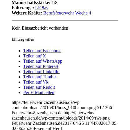
Mannschaftsstärke:
1/8
Fahrzeuge:
LF 8/6
Weitere Kräfte:
Berufsfeuerwehr Wache 4
Kein Einsatzbericht vorhanden
Eintrag teilen
Teilen auf Facebook
Teilen auf X
Teilen auf WhatsApp
Teilen auf Pinterest
Teilen auf LinkedIn
Teilen auf Tumblr
Teilen auf Vk
Teilen auf Reddit
Per E-Mail teilen
https://feuerwehr-zazenhausen.de/wp-
content/uploads/2015/01/boss_910bapum.png
512
366
Feuerwehr-Zazenhausen.de
http://feuerwehr-
zazenhausen.de/wp-content/uploads/2014/09/fws.png
Feuerwehr-Zazenhausen.de
2017-04-25 11:44:00
2017-05-
02 06:25:36
Essen auf Herd