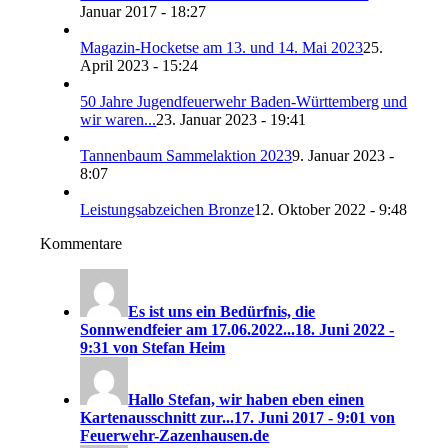
Januar 2017 - 18:27
Magazin-Hocketse am 13. und 14. Mai 2023
25.
April 2023 - 15:24
50 Jahre Jugendfeuerwehr Baden-Württemberg und
wir waren...
23. Januar 2023 - 19:41
Tannenbaum Sammelaktion 2023
9. Januar 2023 -
8:07
Leistungsabzeichen Bronze
12. Oktober 2022 - 9:48
Kommentare
Es ist uns ein Bedürfnis, die
Sonnwendfeier am 17.06.2022...
18. Juni 2022 -
9:31 von Stefan Heim
Hallo Stefan, wir haben eben einen
Kartenausschnitt zur...
17. Juni 2017 - 9:01 von
Feuerwehr-Zazenhausen.de