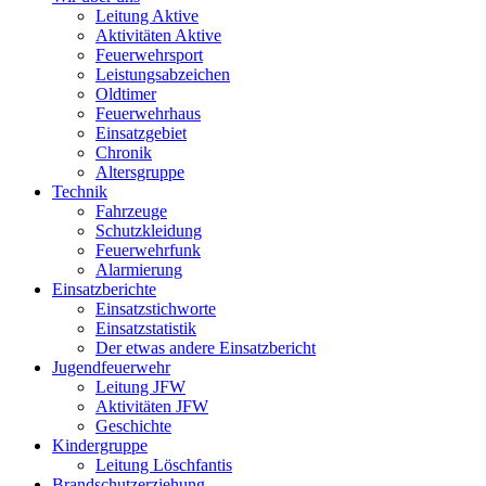
Leitung Aktive
Aktivitäten Aktive
Feuerwehrsport
Leistungsabzeichen
Oldtimer
Feuerwehrhaus
Einsatzgebiet
Chronik
Altersgruppe
Technik
Fahrzeuge
Schutzkleidung
Feuerwehrfunk
Alarmierung
Einsatzberichte
Einsatzstichworte
Einsatzstatistik
Der etwas andere Einsatzbericht
Jugendfeuerwehr
Leitung JFW
Aktivitäten JFW
Geschichte
Kindergruppe
Leitung Löschfantis
Brandschutzerziehung