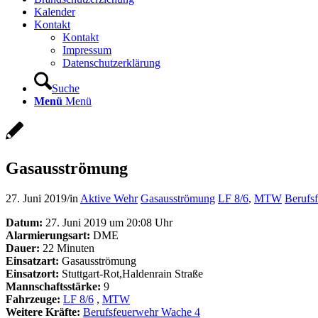
Kalender
Kontakt
Kontakt
Impressum
Datenschutzerklärung
Suche
Menü
Menü
Gasausströmung
27. Juni 2019
/
in
Aktive Wehr
Gasausströmung
LF 8/6
,
MTW
Berufs
Datum:
27. Juni 2019 um 20:08 Uhr
Alarmierungsart:
DME
Dauer:
22 Minuten
Einsatzart:
Gasausströmung
Einsatzort:
Stuttgart-Rot,Haldenrain Straße
Mannschaftsstärke:
9
Fahrzeuge:
LF 8/6
,
MTW
Weitere Kräfte:
Berufsfeuerwehr Wache 4