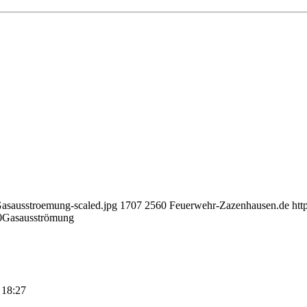
Gasausstroemung-scaled.jpg
1707
2560
Feuerwehr-Zazenhausen.de
htt
0
Gasausströmung
 18:27