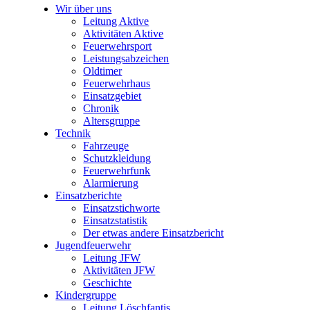
Wir über uns
Leitung Aktive
Aktivitäten Aktive
Feuerwehrsport
Leistungsabzeichen
Oldtimer
Feuerwehrhaus
Einsatzgebiet
Chronik
Altersgruppe
Technik
Fahrzeuge
Schutzkleidung
Feuerwehrfunk
Alarmierung
Einsatzberichte
Einsatzstichworte
Einsatzstatistik
Der etwas andere Einsatzbericht
Jugendfeuerwehr
Leitung JFW
Aktivitäten JFW
Geschichte
Kindergruppe
Leitung Löschfantis