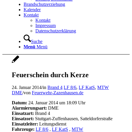
Brandschutzerziehung
Kalender
Kontakt
Kontakt
Impressum
Datenschutzerklärung
Suche
Menü
Menü
Feuerschein durch Kerze
24. Januar 2014
/
in
Brand 4
LF 8/6
,
LF KatS
,
MTW
DME
/
von
Feuerwehr-Zazenhausen.de
Datum:
24. Januar 2014 um 18:09 Uhr
Alarmierungsart:
DME
Einsatzart:
Brand 4
Einsatzort:
Stuttgart-Zuffenhausen, Satteldorferstraße
Einsatzleiter:
Leitungsdienst
Fahrzeuge:
LF 8/6
,
LF KatS
,
MTW