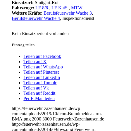
Einsatzort:
Stuttgart-Rot
Fahrzeuge:
LF 8/6
,
LF KatS
,
MTW
Weitere Kräfte:
Berufsfeuerwehr Wache 3
,
Berufsfeuerwehr Wache 4
, Inspektionsdienst
Kein Einsatzbericht vorhanden
Eintrag teilen
Teilen auf Facebook
Teilen auf X
Teilen auf WhatsApp
Teilen auf Pinterest
Teilen auf LinkedIn
Teilen auf Tumblr
Teilen auf Vk
Teilen auf Reddit
Per E-Mail teilen
https://feuerwehr-zazenhausen.de/wp-
content/uploads/2019/10/Icon-Brandmeldealarm-
BMA.png
2000
3000
Feuerwehr-Zazenhausen.de
http://feuerwehr-zazenhausen.de/wp-
content/uploads/2014/09/fws.png
Feuerwehr-