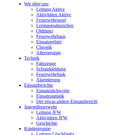
Wir über uns
Leitung Aktive
Aktivitäten Aktive
Feuerwehrsport
Leistungsabzeichen
Oldtimer
Feuerwehrhaus
Einsatzgebiet
Chronik
Altersgruppe
Technik
Fahrzeuge
Schutzkleidung
Feuerwehrfunk
Alarmierung
Einsatzberichte
Einsatzstichworte
Einsatzstatistik
Der etwas andere Einsatzbericht
Jugendfeuerwehr
Leitung JFW
Aktivitäten JFW
Geschichte
Kindergruppe
Leitung Löschfantis