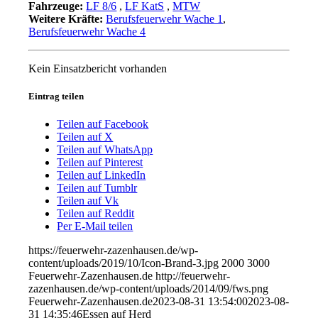
Fahrzeuge:
LF 8/6
,
LF KatS
,
MTW
Weitere Kräfte:
Berufsfeuerwehr Wache 1
,
Berufsfeuerwehr Wache 4
Kein Einsatzbericht vorhanden
Eintrag teilen
Teilen auf Facebook
Teilen auf X
Teilen auf WhatsApp
Teilen auf Pinterest
Teilen auf LinkedIn
Teilen auf Tumblr
Teilen auf Vk
Teilen auf Reddit
Per E-Mail teilen
https://feuerwehr-zazenhausen.de/wp-
content/uploads/2019/10/Icon-Brand-3.jpg
2000
3000
Feuerwehr-Zazenhausen.de
http://feuerwehr-
zazenhausen.de/wp-content/uploads/2014/09/fws.png
Feuerwehr-Zazenhausen.de
2023-08-31 13:54:00
2023-08-
31 14:35:46
Essen auf Herd