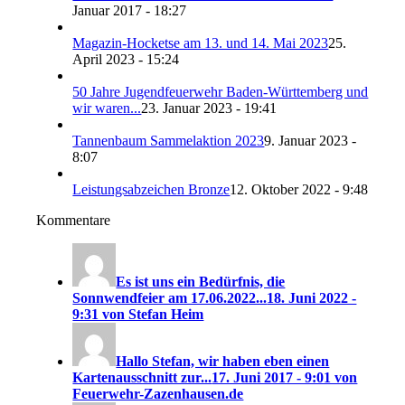
Januar 2017 - 18:27
Magazin-Hocketse am 13. und 14. Mai 2023
25.
April 2023 - 15:24
50 Jahre Jugendfeuerwehr Baden-Württemberg und
wir waren...
23. Januar 2023 - 19:41
Tannenbaum Sammelaktion 2023
9. Januar 2023 -
8:07
Leistungsabzeichen Bronze
12. Oktober 2022 - 9:48
Kommentare
Es ist uns ein Bedürfnis, die
Sonnwendfeier am 17.06.2022...
18. Juni 2022 -
9:31 von Stefan Heim
Hallo Stefan, wir haben eben einen
Kartenausschnitt zur...
17. Juni 2017 - 9:01 von
Feuerwehr-Zazenhausen.de