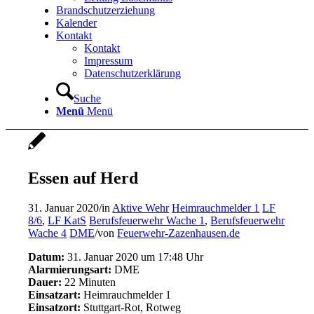
Brandschutzerziehung
Kalender
Kontakt
Kontakt
Impressum
Datenschutzerklärung
Suche
Menü
Menü
Essen auf Herd
31. Januar 2020
/
in
Aktive Wehr
Heimrauchmelder 1
LF
8/6
,
LF KatS
Berufsfeuerwehr Wache 1
,
Berufsfeuerwehr
Wache 4
DME
/
von
Feuerwehr-Zazenhausen.de
Datum:
31. Januar 2020 um 17:48 Uhr
Alarmierungsart:
DME
Dauer:
22 Minuten
Einsatzart:
Heimrauchmelder 1
Einsatzort:
Stuttgart-Rot, Rotweg