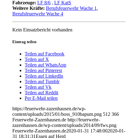
Fahrzeuge:
LF 8/6
,
LF KatS
Weitere Kräfte:
Berufsfeuerwehr Wache 1
,
Berufsfeuerwehr Wache 4
Kein Einsatzbericht vorhanden
Eintrag teilen
Teilen auf Facebook
Teilen auf X
Teilen auf WhatsApp
Teilen auf Pinterest
Teilen auf LinkedIn
Teilen auf Tumblr
Teilen auf Vk
Teilen auf Reddit
Per E-Mail teilen
https://feuerwehr-zazenhausen.de/wp-
content/uploads/2015/01/boss_910bapum.png
512
366
Feuerwehr-Zazenhausen.de
http://feuerwehr-
zazenhausen.de/wp-content/uploads/2014/09/fws.png
Feuerwehr-Zazenhausen.de
2020-01-31 17:48:00
2020-01-
31 18:31:31
Essen auf Herd