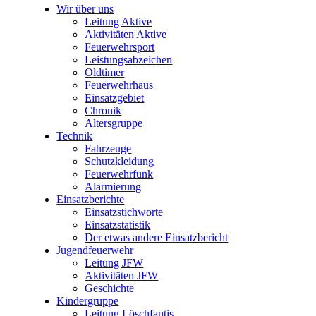
Wir über uns
Leitung Aktive
Aktivitäten Aktive
Feuerwehrsport
Leistungsabzeichen
Oldtimer
Feuerwehrhaus
Einsatzgebiet
Chronik
Altersgruppe
Technik
Fahrzeuge
Schutzkleidung
Feuerwehrfunk
Alarmierung
Einsatzberichte
Einsatzstichworte
Einsatzstatistik
Der etwas andere Einsatzbericht
Jugendfeuerwehr
Leitung JFW
Aktivitäten JFW
Geschichte
Kindergruppe
Leitung Löschfantis