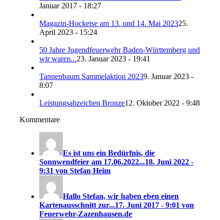
Januar 2017 - 18:27
Magazin-Hocketse am 13. und 14. Mai 2023
25.
April 2023 - 15:24
50 Jahre Jugendfeuerwehr Baden-Württemberg und
wir waren...
23. Januar 2023 - 19:41
Tannenbaum Sammelaktion 2023
9. Januar 2023 -
8:07
Leistungsabzeichen Bronze
12. Oktober 2022 - 9:48
Kommentare
Es ist uns ein Bedürfnis, die
Sonnwendfeier am 17.06.2022...
18. Juni 2022 -
9:31 von Stefan Heim
Hallo Stefan, wir haben eben einen
Kartenausschnitt zur...
17. Juni 2017 - 9:01 von
Feuerwehr-Zazenhausen.de