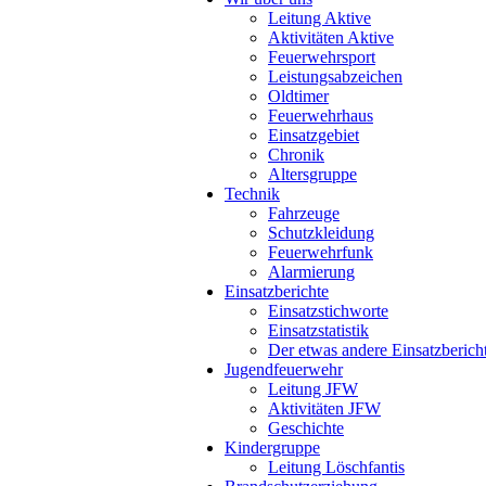
Leitung Aktive
Aktivitäten Aktive
Feuerwehrsport
Leistungsabzeichen
Oldtimer
Feuerwehrhaus
Einsatzgebiet
Chronik
Altersgruppe
Technik
Fahrzeuge
Schutzkleidung
Feuerwehrfunk
Alarmierung
Einsatzberichte
Einsatzstichworte
Einsatzstatistik
Der etwas andere Einsatzberich
Jugendfeuerwehr
Leitung JFW
Aktivitäten JFW
Geschichte
Kindergruppe
Leitung Löschfantis