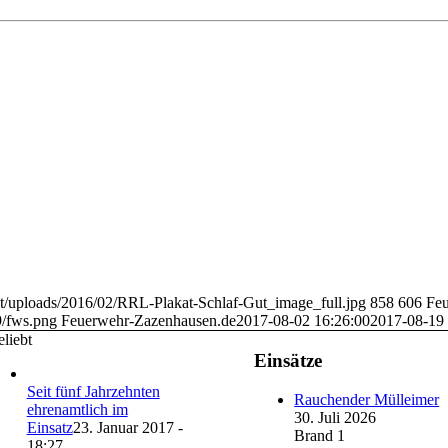
nt/uploads/2016/02/RRL-Plakat-Schlaf-Gut_image_full.jpg
858
606
Feu
9/fws.png
Feuerwehr-Zazenhausen.de
2017-08-02 16:26:00
2017-08-19 
liebt
Einsätze
Seit fünf Jahrzehnten
Rauchender Mülleimer
ehrenamtlich im
30. Juli 2026
Einsatz
23. Januar 2017 -
Brand 1
18:27