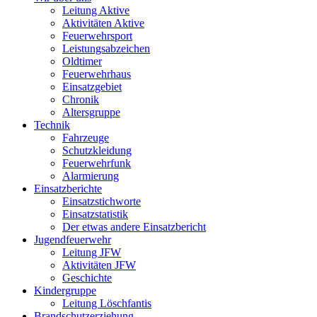
Leitung Aktive
Aktivitäten Aktive
Feuerwehrsport
Leistungsabzeichen
Oldtimer
Feuerwehrhaus
Einsatzgebiet
Chronik
Altersgruppe
Technik
Fahrzeuge
Schutzkleidung
Feuerwehrfunk
Alarmierung
Einsatzberichte
Einsatzstichworte
Einsatzstatistik
Der etwas andere Einsatzbericht
Jugendfeuerwehr
Leitung JFW
Aktivitäten JFW
Geschichte
Kindergruppe
Leitung Löschfantis
Brandschutzerziehung