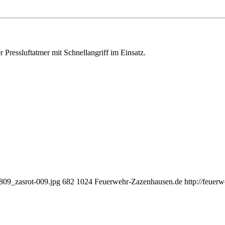
 Pressluftatmer mit Schnellangriff im Einsatz.
809_zasrot-009.jpg
682
1024
Feuerwehr-Zazenhausen.de
http://feuer